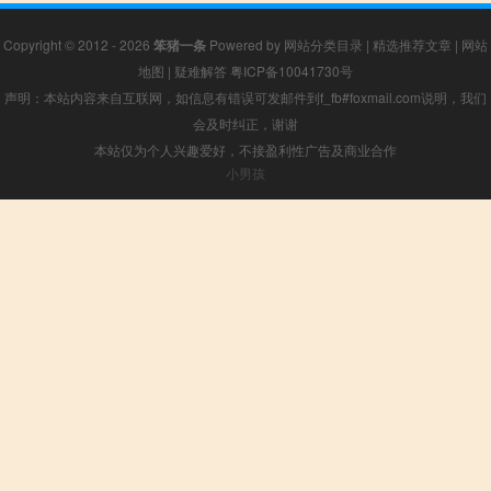
Copyright © 2012 - 2026
笨猪一条
Powered by
网站分类目录
|
精选推荐文章
|
网站
地图
|
疑难解答
粤ICP备10041730号
声明：本站内容来自互联网，如信息有错误可发邮件到f_fb#foxmail.com说明，我们
会及时纠正，谢谢
本站仅为个人兴趣爱好，不接盈利性广告及商业合作
小男孩