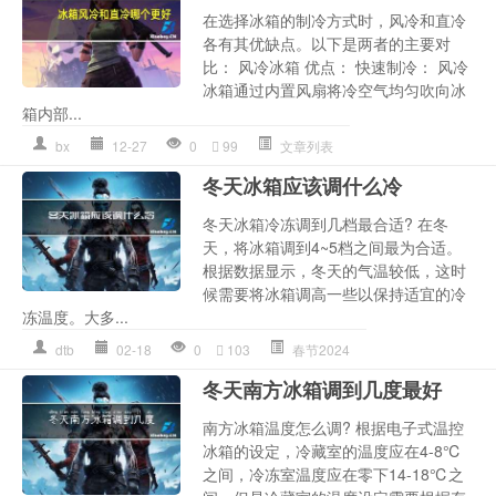
在选择冰箱的制冷方式时，风冷和直冷
各有其优缺点。以下是两者的主要对
比： 风冷冰箱 优点： 快速制冷： 风冷
冰箱通过内置风扇将冷空气均匀吹向冰
箱内部...
bx
12-27
0
99
文章列表
冬天冰箱应该调什么冷
冬天冰箱冷冻调到几档最合适? 在冬
天，将冰箱调到4~5档之间最为合适。
根据数据显示，冬天的气温较低，这时
候需要将冰箱调高一些以保持适宜的冷
冻温度。大多...
dtb
02-18
0
103
春节2024
冬天南方冰箱调到几度最好
南方冰箱温度怎么调? 根据电子式温控
冰箱的设定，冷藏室的温度应在4-8℃
之间，冷冻室温度应在零下14-18℃之