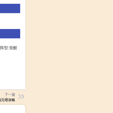
御阵型:觉醒
下一篇
镇元塔攻略