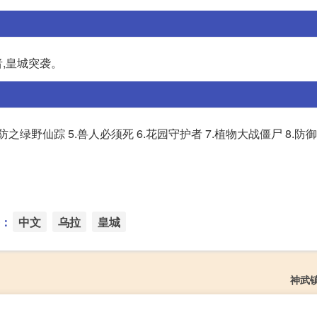
者,皇城突袭。
塔防之绿野仙踪 5.兽人必须死 6.花园守护者 7.植物大战僵尸 8.防
：
中文
乌拉
皇城
神武