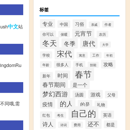
标签
专业
习俗
中国
作者
亲戚
中文
ush
站
元宵节
你可以
农历
保暖
冬天
唐代
冬季
大学
宋代
学校
寓意
工作
年初
攻略
很多人
gdomRu
手机
年龄
技能
春节
时间
新年
春节期间
是一个
梦幻西游
游戏
汤圆
父母
的人
不同哦,需
疫情
的是
礼物
自己的
英语
红包
考生
还不
诗人
都是
诗词
费用