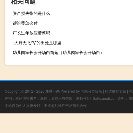
相关问题
资产损失指的是什么
诉讼费怎么付
厂长过年放假带薪吗
“大野无飞鸟”的出处是哪里
幼儿园家长会开场白简短（幼儿园家长会开场白）
Copyright © 2012 - 2026
笨猪一条
Powered by
网站分类目录
|
精选推荐文章
|
网
声明：本站内容来自互联网，如信息有错误可发邮件到f_fb#foxmail.com说明
本站仅为个人兴趣爱好，不接盈利性广告及商业合作