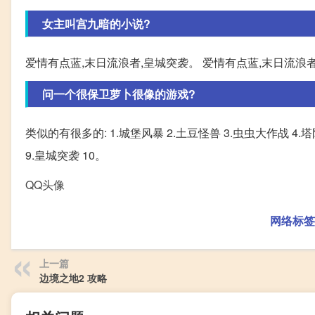
女主叫宫九暗的小说?
爱情有点蓝,末日流浪者,皇城突袭。 爱情有点蓝,末日流浪
问一个很保卫萝卜很像的游戏?
类似的有很多的: 1.城堡风暴 2.土豆怪兽 3.虫虫大作战 4.
9.皇城突袭 10。
QQ头像
网络标签
上一篇
边境之地2 攻略