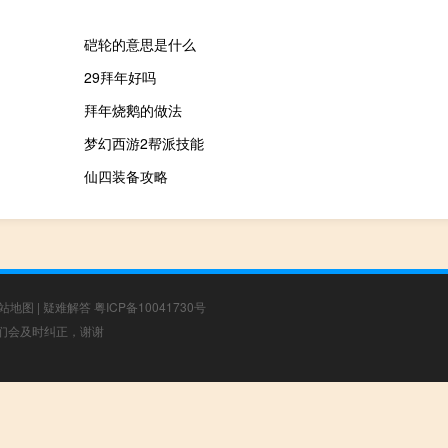
硙轮的意思是什么
29拜年好吗
拜年烧鹅的做法
梦幻西游2帮派技能
仙四装备攻略
站地图
|
疑难解答
粤ICP备10041730号
，我们会及时纠正，谢谢