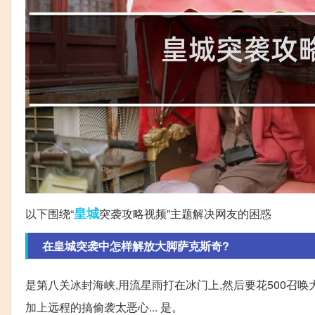
皇城
以下围绕“
突袭攻略视频”主题解决网友的困惑
在皇城突袭中怎样解放大脚萨克斯奇?
是第八关冰封海峡,用流星雨打在冰门上,然后要花500召
加上远程的搞偷袭太恶心... 是。