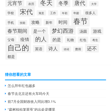
冬天
唐代
冬季
元宵节
农历
大学
宋代
很多人
学校
年龄
寓意
工作
年初
春节
时间
攻略
新年
手机
技能
梦幻西游
春节期间
是一个
游戏
汤圆
的人
疫情
的是
父母
礼物
红包
考生
自己的
还不
诗人
英语
诗词
费用
都是
猜你想看的文章
怎么拜年红包越多
春节去北京还有火车吗今天
前7月全国财政收入同比增3.1%
“庭树枝枯笼翠萼”的出处是哪里