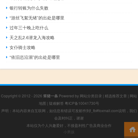
银行转账为什么失败
“游丝飞絮无绪”的出处是哪里
过年三十晚上吃什么
天之乱2.6潜龙入海攻略
女仆骑士攻略
“依旧恣沿洄”的出处是哪里
Copyright © 2012 - 2026
笨猪一条
Powered by
网站分类目录
|
精选推荐文章
|
网站
地图
|
疑难解答
粤ICP备10041730号
声明：本站内容来自互联网，如信息有错误可发邮件到f_fb#foxmail.com说明，我们
会及时纠正，谢谢
本站仅为个人兴趣爱好，不接盈利性广告及商业合作
小男孩