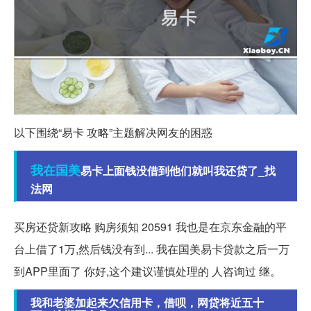
以下围绕“易卡 攻略”主题解决网友的困惑
我在
国美
易卡上面钱没借到他们就叫我还贷了_找
法网
买房还贷新攻略 购房须知 20591 我也是在京东金融的平
台上借了1万,然后钱没有到... 我在国美易卡贷款之后一万
到APP里面了 你好,这个建议谨慎处理的 人咨询过 继。
我和老婆加起来欠信用卡，借呗，网贷将近五十