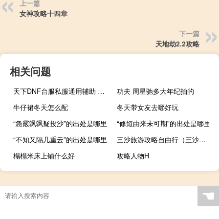
上一篇
女神攻略十四章
下一篇
天地劫2.2攻略
相关问题
天下DNF台服私服通用辅助 V1.0 绿色免费版（天下DNF台服私服通用辅助 V1.0 绿色免费版功能简介）
功夫 周星驰多大年纪拍的
牛仔裙冬天怎么配
冬天带女友去哪好玩
“急霰飒飒疑投沙”的出处是哪里
“修短由来未可期”的出处是哪里
“不知又隔几重云”的出处是哪里
三沙旅游攻略自由行（三沙旅游攻略）
榻榻米床上铺什么好
攻略人物H
☚