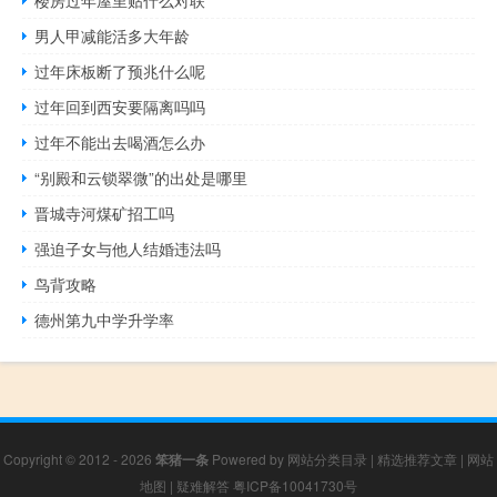
楼房过年屋里贴什么对联
男人甲减能活多大年龄
过年床板断了预兆什么呢
过年回到西安要隔离吗吗
过年不能出去喝酒怎么办
“别殿和云锁翠微”的出处是哪里
晋城寺河煤矿招工吗
强迫子女与他人结婚违法吗
鸟背攻略
德州第九中学升学率
Copyright © 2012 - 2026
笨猪一条
Powered by
网站分类目录
|
精选推荐文章
|
网站
地图
|
疑难解答
粤ICP备10041730号