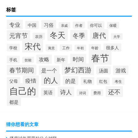
标签
专业
习俗
中国
你可以
作者
保暖
亲戚
冬天
唐代
冬季
元宵节
农历
大学
宋代
很多人
学校
年龄
寓意
工作
年初
春节
时间
攻略
新年
手机
技能
梦幻西游
春节期间
是一个
游戏
汤圆
的人
疫情
的是
父母
礼物
红包
考生
自己的
还不
诗人
英语
诗词
费用
都是
猜你想看的文章