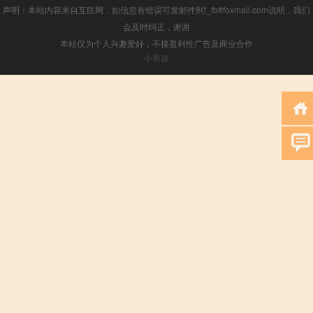
声明：本站内容来自互联网，如信息有错误可发邮件到f_fb#foxmail.com说明，我们
会及时纠正，谢谢
本站仅为个人兴趣爱好，不接盈利性广告及商业合作
小男孩