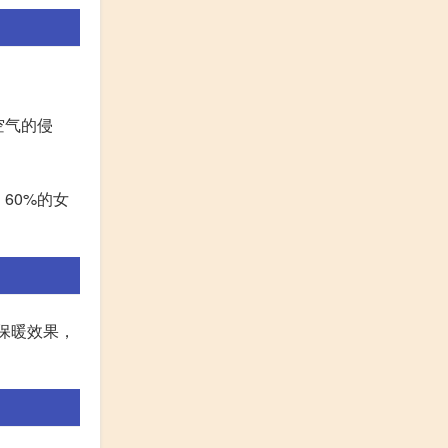
空气的侵
60%的女
保暖效果，