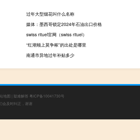
过年大型烟花叫什么名称
媒体：墨西哥锁定2024年石油出口价格
swiss rituel官网（swiss rituel）
“红潮颊上莫争秾”的出处是哪里
南通市异地过年补贴多少
站地图
|
疑难解答
粤ICP备10041730号
，我们会及时纠正，谢谢