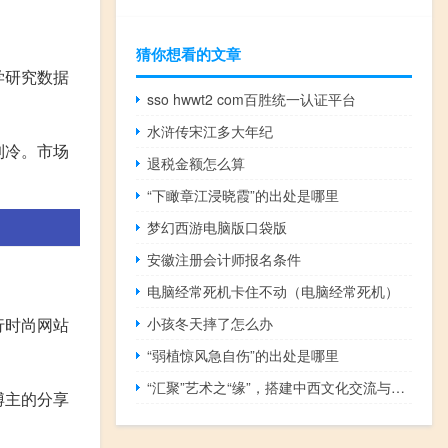
猜你想看的文章
学研究数据
sso hwwt2 com百胜统一认证平台
水浒传宋江多大年纪
到冷。市场
退税金额怎么算
“下瞰章江浸晓霞”的出处是哪里
梦幻西游电脑版口袋版
安徽注册会计师报名条件
电脑经常死机卡住不动（电脑经常死机）
行时尚网站
小孩冬天摔了怎么办
“弱植惊风急自伤”的出处是哪里
“汇聚”艺术之“缘”，搭建中西文化交流与沟通之桥 到底什么情况嘞
博主的分享