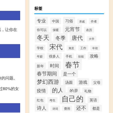
标签
专业
习俗
中国
作者
亲戚
元宵节
温，让你在
你可以
农历
保暖
冬天
唐代
冬季
大学
宋代
学校
寓意
工作
年初
攻略
很多人
手机
年龄
技能
春节
时间
新年
春节期间
是一个
身的问题。
梦幻西游
游戏
汤圆
父母
80%的女
的人
疫情
的是
礼物
自己的
英语
红包
考生
还不
诗人
都是
诗词
费用