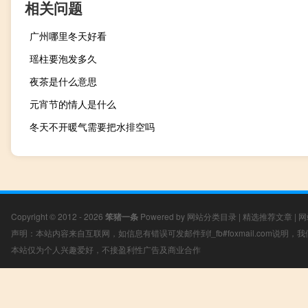
相关问题
广州哪里冬天好看
瑶柱要泡发多久
夜茶是什么意思
元宵节的情人是什么
冬天不开暖气需要把水排空吗
Copyright © 2012 - 2026
笨猪一条
Powered by
网站分类目录
|
精选推荐文章
|
网
声明：本站内容来自互联网，如信息有错误可发邮件到f_fb#foxmail.com说明
本站仅为个人兴趣爱好，不接盈利性广告及商业合作