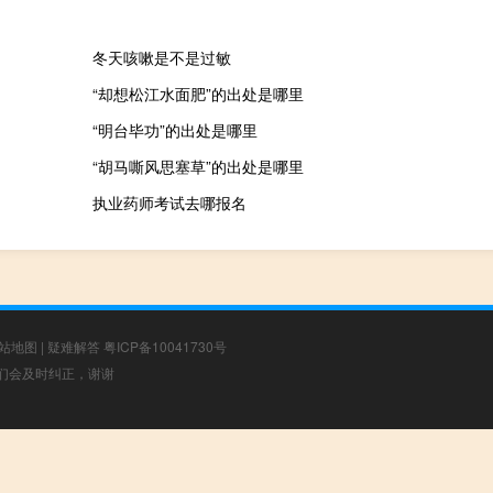
冬天咳嗽是不是过敏
“却想松江水面肥”的出处是哪里
“明台毕功”的出处是哪里
“胡马嘶风思塞草”的出处是哪里
执业药师考试去哪报名
站地图
|
疑难解答
粤ICP备10041730号
，我们会及时纠正，谢谢