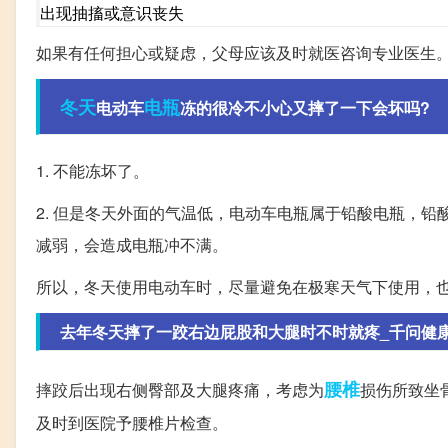
出现抽搐或意识丧失
如果有任何担心或疑虑，父母应该及时就医咨询专业医生
冬天
电瓶
电动车
冻的很冷不小心又摔了一下会坏吗?
1. 不能冻坏了。
2. 但是冬天外面的气温低，电动车电瓶属于铅酸电瓶，铅
减弱，会造成电瓶冲不满。
所以，冬天使用电动车时，尽量避免在极寒天气下使用，
去年冬天摔了一跤右边屁股和大腿时不时就疼_千问健
腰椎
摔跤后出现右侧臀部及大腿疼痛，考虑为
损伤所致坐
及时到医院予腰椎片检查。