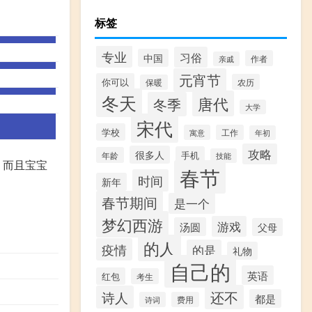
标签
专业
习俗
中国
作者
亲戚
元宵节
你可以
农历
保暖
冬天
唐代
冬季
大学
宋代
学校
寓意
工作
年初
攻略
很多人
手机
年龄
技能
，而且宝宝
春节
时间
新年
春节期间
是一个
梦幻西游
游戏
汤圆
父母
的人
疫情
的是
礼物
自己的
英语
红包
考生
还不
诗人
都是
诗词
费用