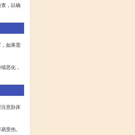
检查，以确
可，如果需
持续恶化，
要注意卧床
容易受伤。