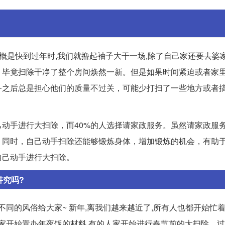
 大概是快到过年时,我们就撸起袖子大干一场,除了自己家还要去婆
，毕竟扫除干净了整个房间焕然一新。但是如果时间紧迫或者家
务之后总是担心他们的质量不过关，可能少打扫了一些地方或者
己动手进行大扫除，而40%的人选择请家政服务。虽然请家政服
。同时，自己动手扫除还能够锻炼身体，增加锻炼的机会，有助
自己动手进行大扫除。
讲究吗?
不同的风俗给大家~ 新年,离我们越来越近了,所有人也都开始忙
人家开始置办年夜饭的材料,有的人家开始进行春节前的大扫除。