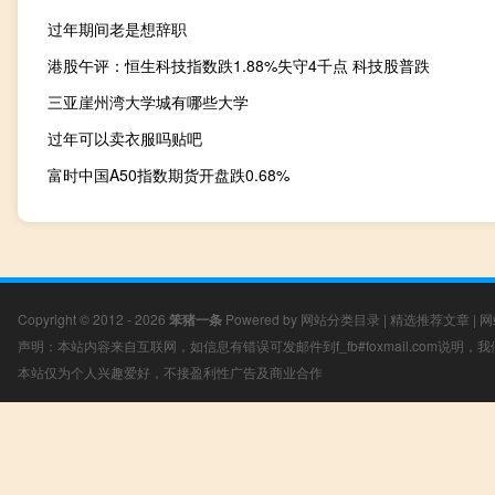
过年期间老是想辞职
港股午评：恒生科技指数跌1.88%失守4千点 科技股普跌
三亚崖州湾大学城有哪些大学
过年可以卖衣服吗贴吧
富时中国A50指数期货开盘跌0.68%
Copyright © 2012 - 2026
笨猪一条
Powered by
网站分类目录
|
精选推荐文章
|
网
声明：本站内容来自互联网，如信息有错误可发邮件到f_fb#foxmail.com说明
本站仅为个人兴趣爱好，不接盈利性广告及商业合作