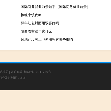
国际商务就业前景知乎（国际商务就业前景）
惊魂小镇攻略
拜年红包封面用双喜好吗
陕西农村过年卖什么
房地产没有土地使用权有哪些影响
站地图
|
疑难解答
粤ICP备10041730号
，我们会及时纠正，谢谢