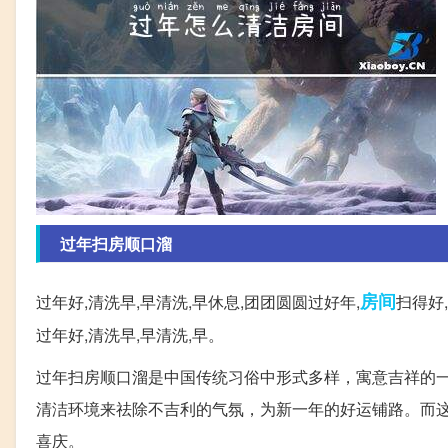
过年扫房顺口溜
房间
过年好,清洗早,早清洗,早休息,团团圆圆过好年,
扫得好
过年好,清洗早,早清洗,早。
过年扫房顺口溜是中国传统习俗中形式多样，寓意吉祥的
清洁环境来祛除不吉利的气氛，为新一年的好运铺路。而
喜庆。