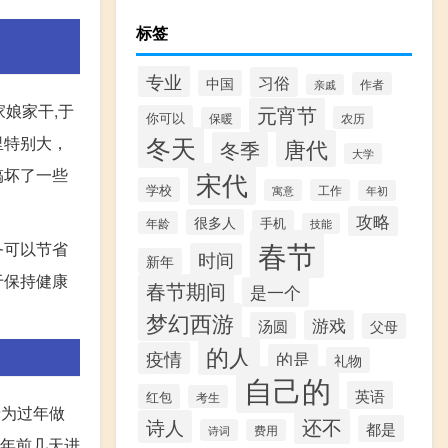
标签
专业
习俗
中国
作者
亲戚
家娘家干,于
元宵节
你可以
农历
保暖
冬天
里特别大，
唐代
冬季
大学
搞坏了一些
宋代
学校
寓意
工作
年初
攻略
很多人
手机
年龄
技能
春节
务可以节省
时间
新年
于保持健康
春节期间
是一个
梦幻西游
游戏
汤圆
父母
的人
疫情
的是
礼物
自己的
英语
红包
考生
着为过年做
还不
诗人
都是
诗词
费用
过年前几天进