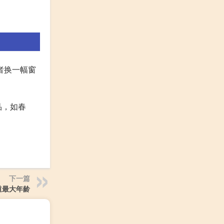
或者换一幅窗
品，如春
下一篇
道最大年龄