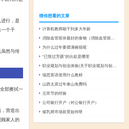
猜你想看的文章
八进行，是
计算机教师能干到多大年龄
造一个干
消除血管斑块最好的食物（消除血管斑块最好的食物有哪些）
为什么过年要摆满碗筷呢
点虽然与传
“已恨过芳蹊”的出处是哪里
职业规划与创业体验(关于职业规划与创业体验简述)
瑞思英语使用什么教材
山西太原过年泰山免费吗
设全部擦拭一
元宵节的经验
公司银行开户（对公银行开户）
适，营造出
催乳师市场前景如何呀
照顾家人的