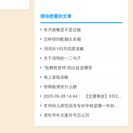
猜你想看的文章
冬天咳嗽是不是过敏
怎样得到配额生名额
消消乐163关四星攻略
关于清明的一二句子
“歌舞暂留停”的出处是哪里
海上冒险攻略
智商检测夹什么梗
2023-09-28 14:44： 【交通事故】9月28日14时43分，S1成万高速成绵复线段，（成都至绵阳方向）什邡北路段，发生一起多车追尾事故，请过往车辆谨慎驾驶，注意安全。 ​​​
常州幼儿师范高等专科学校是哪一年创办的
虎年拜年文案符号怎么写