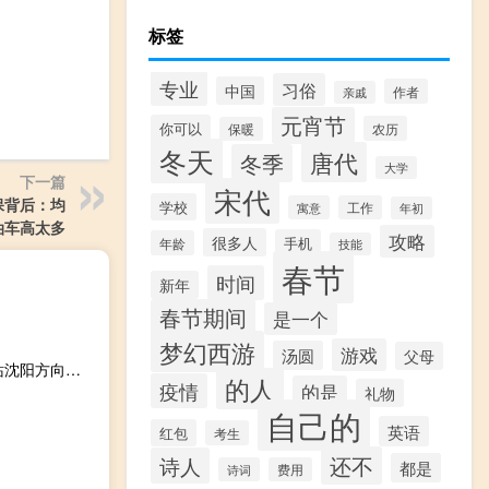
标签
专业
习俗
中国
作者
亲戚
元宵节
你可以
农历
保暖
冬天
唐代
冬季
大学
下一篇
宋代
保背后：均
学校
寓意
工作
年初
油车高太多
攻略
很多人
手机
年龄
技能
春节
时间
新年
春节期间
是一个
梦幻西游
游戏
汤圆
父母
2023-09-30 18:53： 截至18时52分：1、卢龙站至北戴河站沈阳方向、秦皇岛站至孟姜站双向管制解除，车辆恢复正常通行。2、因车流量大，高速交警管制：玉田站至迁安站沈阳方向禁止货车通行。3、京哈高速（河北段）主线畅通，可正常通行。 ​​​
的人
疫情
的是
礼物
自己的
英语
红包
考生
还不
诗人
都是
诗词
费用