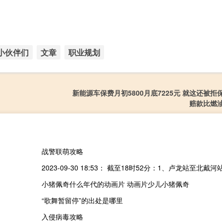
小伙伴们
文章
职业规划
新能源车保费月初5800月底7225元 就这还被拒
赔款比燃
战警联萌攻略
小猪佩奇什么年代的动画片 动画片少儿小猪佩奇
“歌舞暂留停”的出处是哪里
入侵病毒攻略