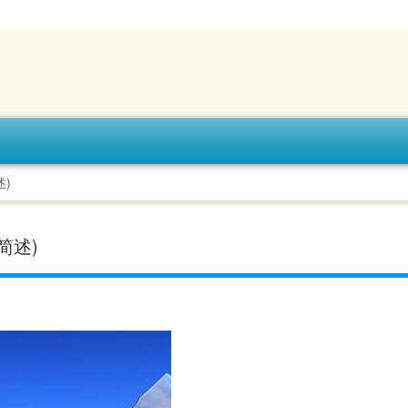
)
简述)