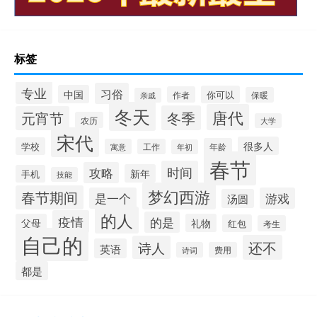
标签
专业
习俗
中国
你可以
作者
保暖
亲戚
冬天
唐代
冬季
元宵节
农历
大学
宋代
很多人
学校
年龄
寓意
工作
年初
春节
时间
攻略
新年
手机
技能
梦幻西游
春节期间
是一个
游戏
汤圆
的人
疫情
的是
父母
礼物
红包
考生
自己的
还不
诗人
英语
诗词
费用
都是