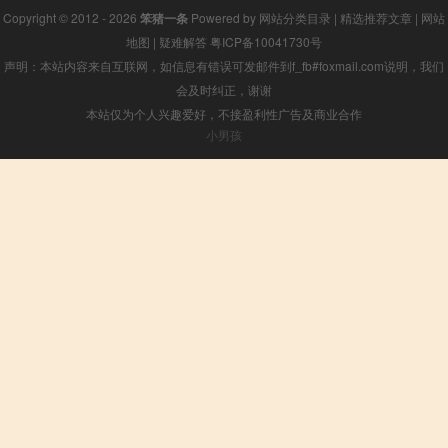
Copyright © 2012 - 2026
笨猪一条
Powered by
网站分类目录
|
精选推荐文章
|
网站
地图
|
疑难解答
粤ICP备10041730号
声明：本站内容来自互联网，如信息有错误可发邮件到f_fb#foxmail.com说明，我们
会及时纠正，谢谢
本站仅为个人兴趣爱好，不接盈利性广告及商业合作
小男孩