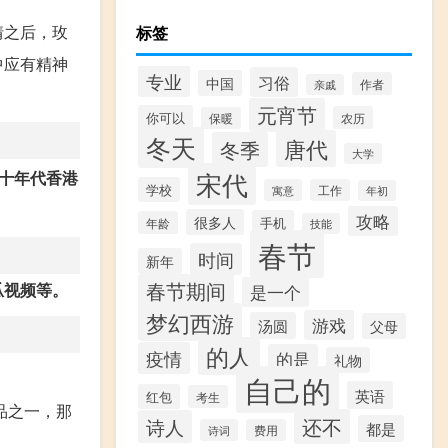
情之后，玫
标签
中应有精神
专业
习俗
中国
作者
亲戚
元宵节
你可以
农历
保暖
冬天
唐代
冬季
大学
八十年代香港
宋代
学校
寓意
工作
年初
攻略
很多人
手机
年龄
技能
春节
时间
新年
春节期间
瓜视频等。
是一个
梦幻西游
游戏
汤圆
父母
的人
疫情
的是
礼物
自己的
英语
红包
考生
品之一，那
还不
诗人
都是
诗词
费用