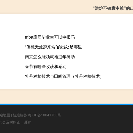
“洪炉不铸囊中锥”的
mba应届毕业生可以申报吗
“佛魔无处辨来端”的出处是哪里
南京怎么能领就地过年补助
春节有哪些收获和感动
牡丹种植技术与田间管理（牡丹种植技术）
站地图
|
疑难解答
粤ICP备10041730号
，我们会及时纠正，谢谢