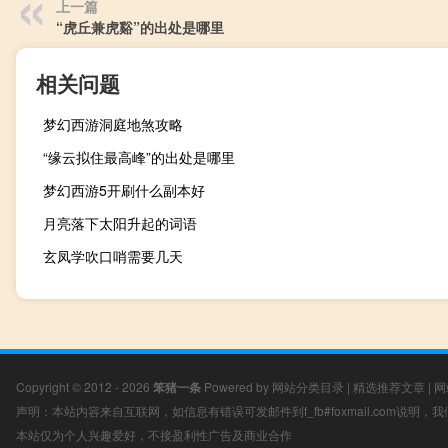
上一篇
“虎丘兼虎谿”的出处是哪里
相关问题
梦幻西游洞庭地煞攻略
“缘云拟住最高峰”的出处是哪里
梦幻西游5开刷什么副本好
月亮落下太阳升起的词语
玄凤学吹口哨需要几天
Copyright © 2012 - 2026
笨猪一条
Powered by
网站分类目录
|
精选推荐文章
|
网
声明：本站内容来自互联网，如信息有错误可发邮件到f_fb#foxmail.com说明
本站仅为个人兴趣爱好，不接盈利性广告及商业合作