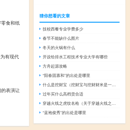
猜你想看的文章
好零食和纸
技校西餐专业学费多少
春节不能缺什么图片
冬天的火锅有什么
因为有现代
开设给排水工程技术专业大学有哪些
方舟起源攻略
“阳春固寡和”的出处是哪里
什么是挖财宝（挖财宝与挖财财米是一家吗）
们的表演让
过年买什么高档货合适
穿越火线之虎纹名枪（关于穿越火线之虎纹名枪的介绍）
“蓝袍俊秀”的出处是哪里