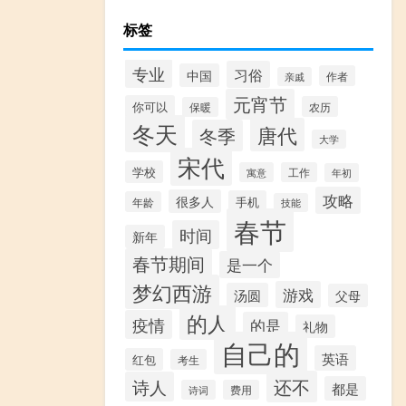
标签
专业
习俗
中国
作者
亲戚
元宵节
你可以
农历
保暖
冬天
唐代
冬季
大学
宋代
学校
寓意
工作
年初
攻略
很多人
手机
年龄
技能
春节
时间
新年
春节期间
是一个
梦幻西游
游戏
汤圆
父母
的人
疫情
的是
礼物
自己的
英语
红包
考生
还不
诗人
都是
诗词
费用