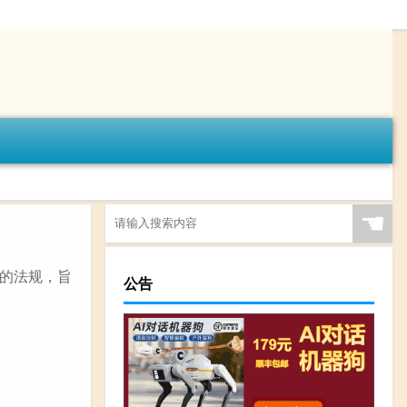
☚
的法规，旨
公告