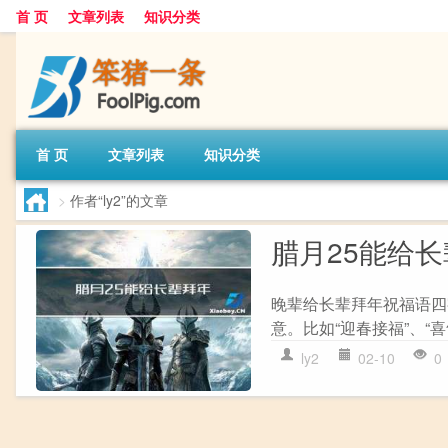
首 页
文章列表
知识分类
首 页
文章列表
知识分类
>
作者“ly2”的文章
腊月25能给
晚辈给长辈拜年祝福语四
意。比如“迎春接福”、“喜
ly2
02-10
0