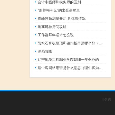
会计中级师和税务师的区别
“庾岭梅今见”的出处是哪里
珠峰冲顶测量开启 具体啥情况
逃离诡异房间攻略
工作群拜年话术怎么说
防水石膏板吊顶和铝扣板吊顶哪个好（防水石膏板吊顶）
漫画攻略
辽宁地质工程职业学院是哪一年创办的
理中客网络用语是什么意思（理中客为何不受欢迎）什么梗
小男孩