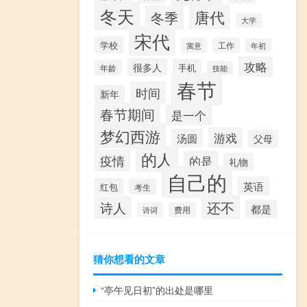
冬天
唐代
冬季
大学
宋代
学校
寓意
工作
年初
攻略
很多人
手机
年龄
技能
春节
时间
新年
春节期间
是一个
梦幻西游
游戏
汤圆
父母
的人
疫情
的是
礼物
自己的
英语
红包
考生
还不
诗人
都是
诗词
费用
猜你想看的文章
“亭午见日初”的出处是哪里