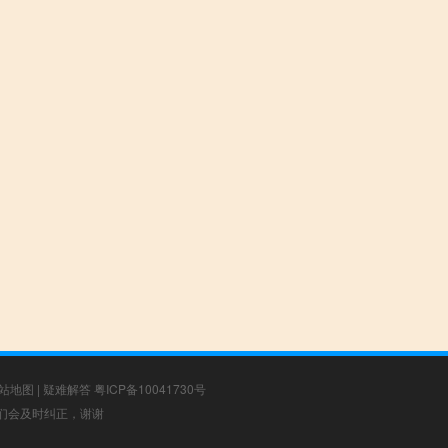
站地图
|
疑难解答
粤ICP备10041730号
，我们会及时纠正，谢谢