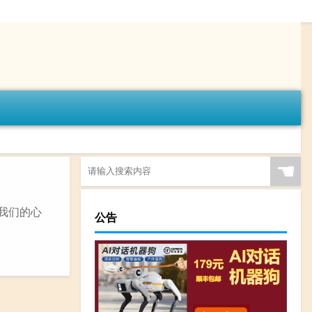
☚
我们的心
公告