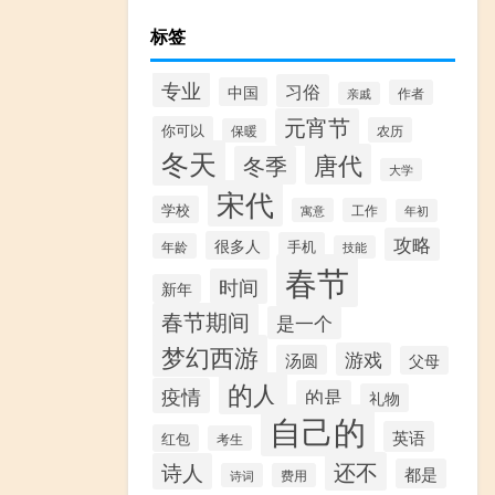
标签
专业
习俗
中国
作者
亲戚
元宵节
你可以
农历
保暖
冬天
唐代
冬季
大学
宋代
学校
寓意
工作
年初
攻略
很多人
手机
年龄
技能
春节
时间
新年
春节期间
是一个
梦幻西游
游戏
汤圆
父母
的人
疫情
的是
礼物
自己的
英语
红包
考生
还不
诗人
都是
诗词
费用