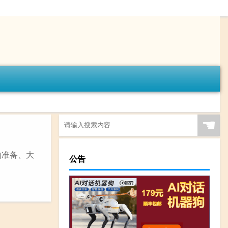
☚
的准备、大
公告