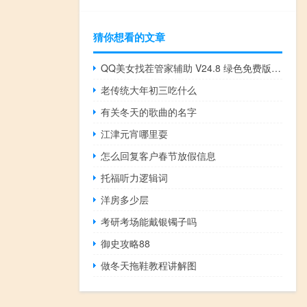
猜你想看的文章
QQ美女找茬管家辅助 V24.8 绿色免费版（QQ美女找茬管家辅助 V24.8 绿色免费版功能简介）
老传统大年初三吃什么
有关冬天的歌曲的名字
江津元宵哪里耍
怎么回复客户春节放假信息
托福听力逻辑词
洋房多少层
考研考场能戴银镯子吗
御史攻略88
做冬天拖鞋教程讲解图