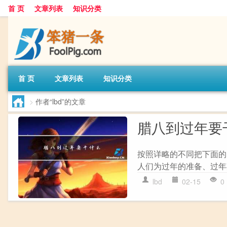
首 页
文章列表
知识分类
首 页
文章列表
知识分类
>
作者“lbd”的文章
腊八到过年要
按照详略的不同把下面的
人们为过年的准备、过年期
lbd
02-15
0