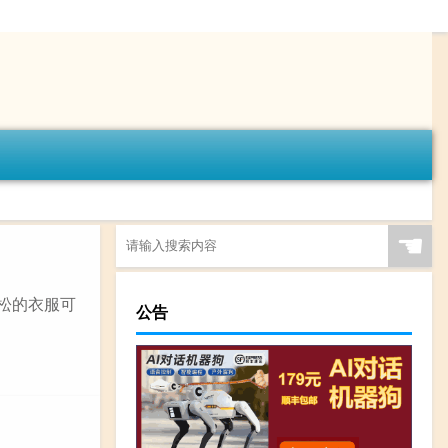
☚
松的衣服可
公告