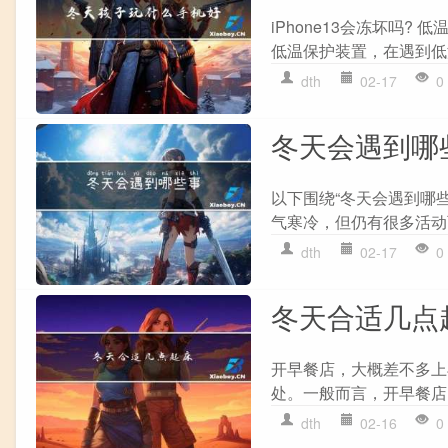
iPhone13会冻坏吗?
低温保护装置，在遇到低
dth
02-17
0
冬天会遇到哪
以下围绕“冬天会遇到哪
气寒冷，但仍有很多活动
dth
02-17
0
冬天合适几点
开早餐店，大概差不多上
处。一般而言，开早餐店
dth
02-16
0