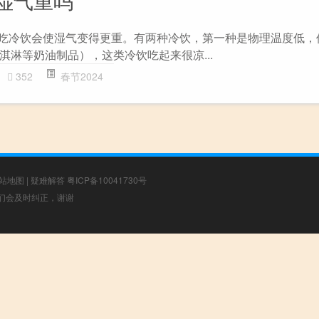
常吃冷饮会使湿气变得更重。有两种冷饮，第一种是物理温度低，
淇淋等奶油制品），这类冷饮吃起来很凉...
352
春节2024
站地图
|
疑难解答
粤ICP备10041730号
，我们会及时纠正，谢谢