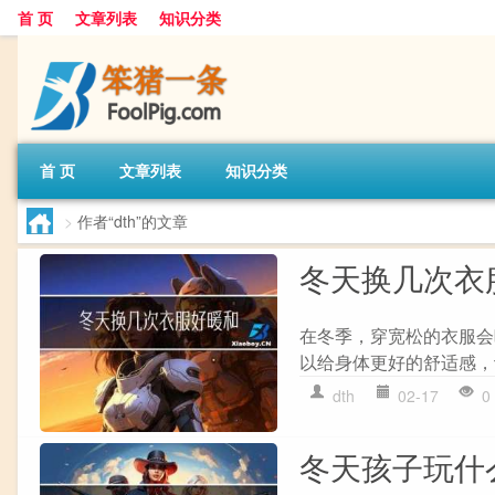
首 页
文章列表
知识分类
首 页
文章列表
知识分类
>
作者“dth”的文章
冬天换几次衣
在冬季，穿宽松的衣服会
以给身体更好的舒适感，
dth
02-17
0
冬天孩子玩什