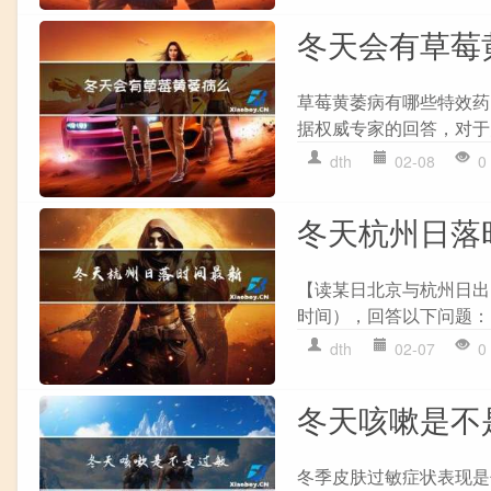
冬天会有草莓
草莓黄萎病有哪些特效药
据权威专家的回答，对于防
dth
02-08
0
冬天杭州日落
【读某日北京与杭州日出
时间），回答以下问题： 1. 
dth
02-07
0
冬天咳嗽是不
冬季皮肤过敏症状表现是