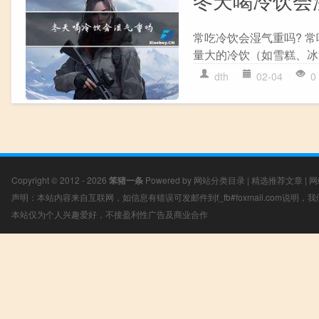
常吃冷饮会湿气重吗? 
量大的冷饮（如雪糕、冰
dth
02-04
0
Copyright © 2012 - 2026
笨猪一条
Powered by
网站分类目录
|
精选推荐文章
|
网
声明：本站内容来自互联网，如信息有错误可发邮件到f_fb#foxmail.com说明
本站仅为个人兴趣爱好，不接盈利性广告及商业合作