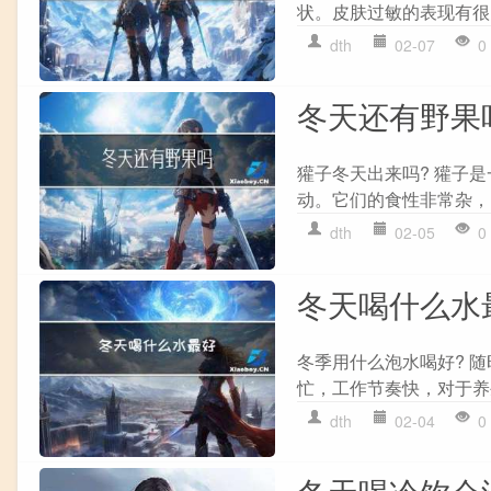
状。皮肤过敏的表现有很
dth
02-07
0
冬天还有野果
獾子冬天出来吗? 獾子
动。它们的食性非常杂，
dth
02-05
0
冬天喝什么水
冬季用什么泡水喝好? 
忙，工作节奏快，对于养
dth
02-04
0
冬天喝冷饮会