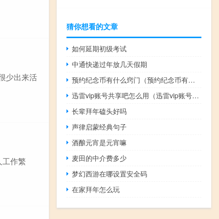
猜你想看的文章
如何延期初级考试
中通快递过年放几天假期
很少出来活
预约纪念币有什么窍门（预约纪念币有风险吗）
迅雷vip账号共享吧怎么用（迅雷vip账号共享吧）
长辈拜年磕头好吗
声律启蒙经典句子
酒酿元宵是元宵嘛
麦田的中介费多少
人工作繁
梦幻西游在哪设置安全码
在家拜年怎么玩