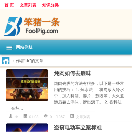
首 页
文章列表
知识分类
网站导航
>
作者“dr”的文章
炖肉如何去腥味
炖肉去腥的方法有很多，以下是一些常
用的技巧： 1. 焯水法 ： 将肉放入冷水
中，加入料酒、姜片、葱段等，大火煮
沸后撇去浮沫，捞出沥干。 2. 香料法
： 在炖...
dr
01-08
0
367
文章列表
盗窃电动车立案标准