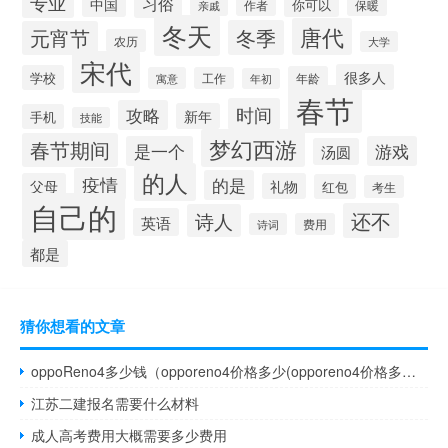
专业
习俗
中国
你可以
作者
保暖
亲戚
冬天
唐代
冬季
元宵节
农历
大学
宋代
很多人
学校
年龄
寓意
工作
年初
春节
时间
攻略
新年
手机
技能
梦幻西游
春节期间
是一个
游戏
汤圆
的人
疫情
的是
父母
礼物
红包
考生
自己的
还不
诗人
英语
诗词
费用
都是
猜你想看的文章
oppoReno4多少钱（opporeno4价格多少(opporeno4价格多少钱)）
江苏二建报名需要什么材料
成人高考费用大概需要多少费用