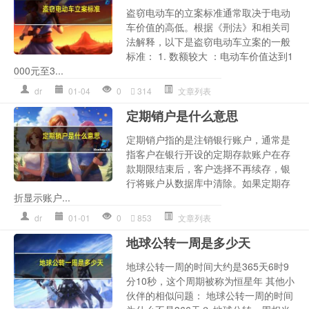
盗窃电动车的立案标准通常取决于电动
车价值的高低。根据《刑法》和相关司
法解释，以下是盗窃电动车立案的一般
标准： 1. 数额较大 ：电动车价值达到1
000元至3...
dr
01-04
0
314
文章列表
定期销户是什么意思
定期销户指的是注销银行账户，通常是
指客户在银行开设的定期存款账户在存
款期限结束后，客户选择不再续存，银
行将账户从数据库中清除。如果定期存
折显示账户...
dr
01-01
0
853
文章列表
地球公转一周是多少天
地球公转一周的时间大约是365天6时9
分10秒，这个周期被称为恒星年 其他小
伙伴的相似问题： 地球公转一周的时间