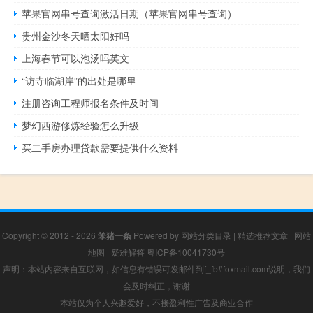
苹果官网串号查询激活日期（苹果官网串号查询）
贵州金沙冬天晒太阳好吗
上海春节可以泡汤吗英文
“访寺临湖岸”的出处是哪里
注册咨询工程师报名条件及时间
梦幻西游修炼经验怎么升级
买二手房办理贷款需要提供什么资料
Copyright © 2012 - 2026
笨猪一条
Powered by
网站分类目录
|
精选推荐文章
|
网站
地图
|
疑难解答
粤ICP备10041730号
声明：本站内容来自互联网，如信息有错误可发邮件到f_fb#foxmail.com说明，我们
会及时纠正，谢谢
本站仅为个人兴趣爱好，不接盈利性广告及商业合作