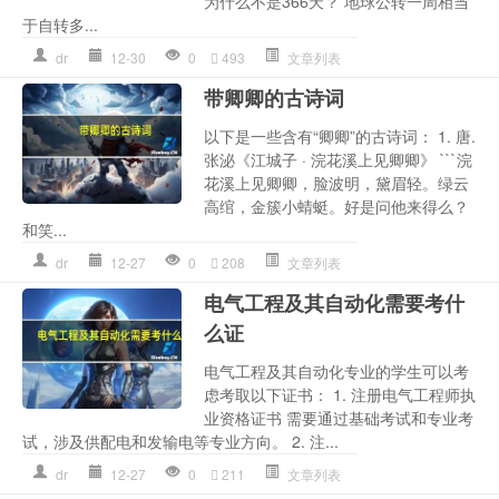
为什么不是366天？ 地球公转一周相当
于自转多...
dr
12-30
0
493
文章列表
带卿卿的古诗词
以下是一些含有“卿卿”的古诗词： 1. 唐.
张泌《江城子 · 浣花溪上见卿卿》 ```浣
花溪上见卿卿，脸波明，黛眉轻。绿云
高绾，金簇小蜻蜓。好是问他来得么？
和笑...
dr
12-27
0
208
文章列表
电气工程及其自动化需要考什
么证
电气工程及其自动化专业的学生可以考
虑考取以下证书： 1. 注册电气工程师执
业资格证书 需要通过基础考试和专业考
试，涉及供配电和发输电等专业方向。 2. 注...
dr
12-27
0
211
文章列表