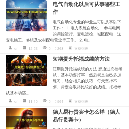
电气自动化以后可从事哪些工
作
电气自动化专业的毕业生可以从事以下
工作： 1. 电力系统自动化 ：参与电网
的调控运行、变电运检、城区配电、送
变电施工、乡镇及农村配电营业等工作。 2. 电...
dr
12-23
0
268
文章列表
短期提升托福成绩的方法
短期提升托福成绩的方法 想通过托福考
试，基本功要打牢，然后就是自己多加
练习，结合相关的技巧，每天坚持不
懈。肯定会取得比较好的成绩。托福考
试基本功还...
dr
11-10
0
564
文章列表
德人易行贵宾卡怎么样（德人
易行贵宾卡）