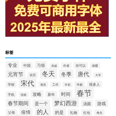
标签
专业
习俗
中国
你可以
作者
保暖
亲戚
冬天
唐代
冬季
元宵节
农历
大学
宋代
很多人
学校
年龄
寓意
工作
年初
春节
时间
攻略
新年
手机
技能
梦幻西游
春节期间
是一个
游戏
汤圆
的人
疫情
的是
父母
礼物
红包
考生