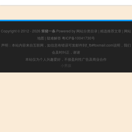
Copyright © 2012 - 2026
笨猪一条
Powered by
网站分类目录
|
精选推荐文章
|
网站
地图
|
疑难解答
粤ICP备10041730号
声明：本站内容来自互联网，如信息有错误可发邮件到f_fb#foxmail.com说明，我们
会及时纠正，谢谢
本站仅为个人兴趣爱好，不接盈利性广告及商业合作
小男孩