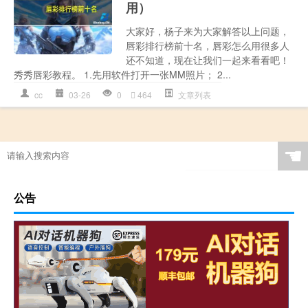
用）
大家好，杨子来为大家解答以上问题，
唇彩排行榜前十名，唇彩怎么用很多人
还不知道，现在让我们一起来看看吧！
秀秀唇彩教程。 1.先用软件打开一张MM照片； 2...
cc
03-26
0
464
文章列表
☚
公告