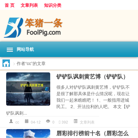
首 页
文章列表
知识分类
网站导航
>
作者“cc”的文章
铲铲队讽刺黄艺博（铲铲队）
很多人对铲铲队讽刺黄艺博，铲铲队不
是很了解那具体是什么情况呢，现在让
我们一起来瞧瞧吧！ 1、一般指用进城
民工。 2、开法拉利的人吧。 本文【铲
铲队讽刺...
cc
04-12
0
392
文章列表
唇彩排行榜前十名（唇彩怎么