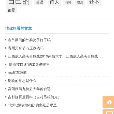
自己的
还不
诗人
英语
诗词
费用
都是
猜你想看的文章
春节期间的外卖骑手好干吗
贵州元宵节有压岁钱吗
江西成人高考分数线2019南昌大学（江西成人高考分数线）
“随流转自速”的出处是哪里
mc矿车攻略
硙轮的意思是什么
宫颈疫苗九价多大年龄合适
吉村旋百度百科（吉村秀雄简介）
“七峰远峙攒剑直”的出处是哪里