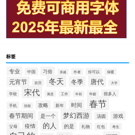
标签
专业
习俗
中国
你可以
作者
保暖
亲戚
冬天
唐代
冬季
元宵节
农历
大学
宋代
很多人
学校
年龄
寓意
工作
年初
春节
时间
攻略
新年
手机
技能
梦幻西游
春节期间
是一个
游戏
汤圆
的人
疫情
的是
父母
礼物
红包
考生