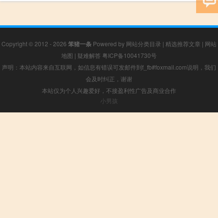
Copyright © 2012 - 2026
笨猪一条
Powered by
网站分类目录
|
精选推荐文章
|
网站
地图
|
疑难解答
粤ICP备10041730号
声明：本站内容来自互联网，如信息有错误可发邮件到f_fb#foxmail.com说明，我们
会及时纠正，谢谢
本站仅为个人兴趣爱好，不接盈利性广告及商业合作
小男孩