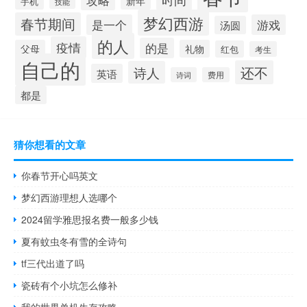
攻略
新年
手机
技能
梦幻西游
春节期间
是一个
游戏
汤圆
的人
疫情
的是
父母
礼物
红包
考生
自己的
还不
诗人
英语
诗词
费用
都是
猜你想看的文章
你春节开心吗英文
梦幻西游理想人选哪个
2024留学雅思报名费一般多少钱
夏有蚊虫冬有雪的全诗句
tf三代出道了吗
瓷砖有个小坑怎么修补