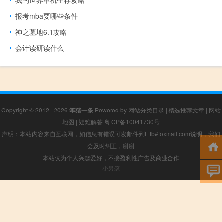
我的世界单机生存攻略
报考mba要哪些条件
神之墓地6.1攻略
会计读研读什么
Copyright © 2012 - 2026
笨猪一条
Powered by
网站分类目录
|
精选推荐文章
|
网站
地图
|
疑难解答
粤ICP备10041730号
声明：本站内容来自互联网，如信息有错误可发邮件到f_fb#foxmail.com说明，我们
会及时纠正，谢谢
本站仅为个人兴趣爱好，不接盈利性广告及商业合作
小男孩