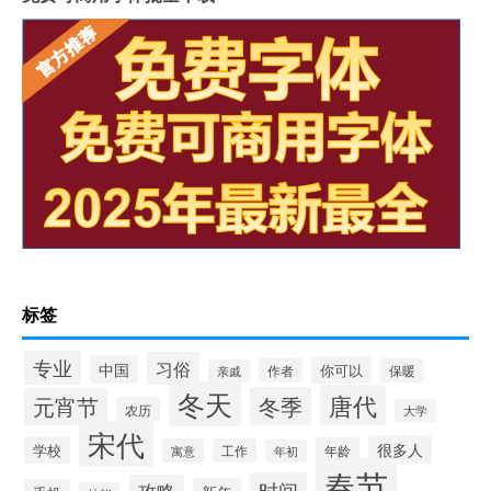
标签
专业
习俗
中国
你可以
作者
保暖
亲戚
冬天
唐代
冬季
元宵节
农历
大学
宋代
很多人
学校
年龄
寓意
工作
年初
春节
时间