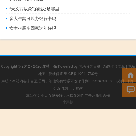
“天文丽辰象”的出处是哪里
多大年龄可以办银行卡吗
女生坐黑车回家过年好吗
Copyright © 2012 - 2026
笨猪一条
Powered by
网站分类目录
|
精选推荐文章
|
网站
地图
|
疑难解答
粤ICP备10041730号
声明：本站内容来自互联网，如信息有错误可发邮件到f_fb#foxmail.com说明，我们
会及时纠正，谢谢
本站仅为个人兴趣爱好，不接盈利性广告及商业合作
小男孩