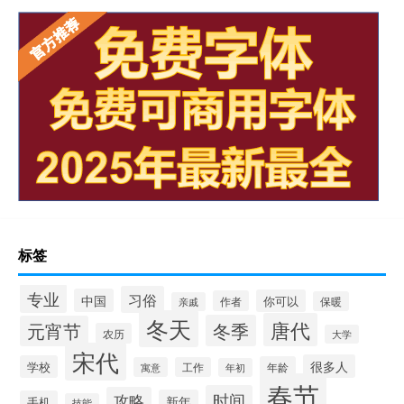
标签
专业
习俗
中国
你可以
作者
保暖
亲戚
冬天
唐代
冬季
元宵节
农历
大学
宋代
很多人
学校
年龄
寓意
工作
年初
春节
时间
攻略
新年
手机
技能