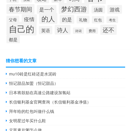
梦幻西游
春节期间
是一个
游戏
汤圆
的人
疫情
的是
父母
礼物
红包
考生
自己的
还不
诗人
英语
诗词
费用
都是
猜你想看的文章
mu10砖是红砖还是水泥砖
恒记甜品加盟（恒记甜品）
日本将鼓励在高速公路建设加氢站
长信银利基金官网查询（长信银利基金净值）
拜年给的红包叫做什么钱
女明星过年买什么鞋
元宵麦片粥怎么做