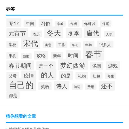
标签
专业
习俗
中国
你可以
作者
保暖
亲戚
冬天
唐代
冬季
元宵节
农历
大学
宋代
很多人
学校
年龄
寓意
工作
年初
春节
时间
攻略
新年
手机
技能
梦幻西游
春节期间
是一个
游戏
汤圆
的人
疫情
的是
父母
礼物
红包
考生
自己的
还不
诗人
英语
诗词
费用
都是
猜你想看的文章