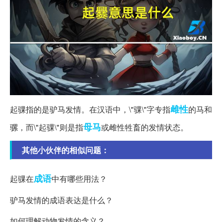
雌性
起骒指的是驴马发情。在汉语中，\"骒\"字专指
的马和
母马
骡，而\"起骒\"则是指
或雌性牲畜的发情状态。
其他小伙伴的相似问题：
成语
起骒在
中有哪些用法？
驴马发情的成语表达是什么？
如何理解动物发情的含义？