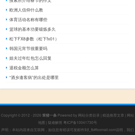
搜索所介绍春节的作文
欧洲人信仰什么教
体育活动名称有哪些
篮球的基本功要锻炼多久
松下FX8参数（松下fx01）
韩国元宵节很重要吗
姐夫过年红包怎么回复
退税金额怎么算
“酒乡逢客病”的出处是哪里
Copyright © 2012 - 2026
笨猪一条
Powered by
网站分类目录
|
精选推荐文章
|
网站
地图
|
疑难解答
粤ICP备10041730号
声明：本站内容来自互联网，如信息有错误可发邮件到f_fb#foxmail.com说明，我们