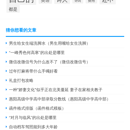
诗词
费用
都是
猜你想看的文章
男生给女生端洗脚水（男生用嘴给女生洗脚）
“一峰秀色何高寒”的出处是哪里
微信改微信号为什么改不了（微信改微信号）
过年打麻将带什么手镯好看
礼盒打包攻略
一种"娇妻文化"似乎正在北美蔓延 妻子在家相夫教子
惠阳高级中学高中部录取分数线（惠阳高级中学高中部）
函件格式排版（函件格式模板）
“对月与临风”的出处是哪里
自动档车驾照能到多大年龄