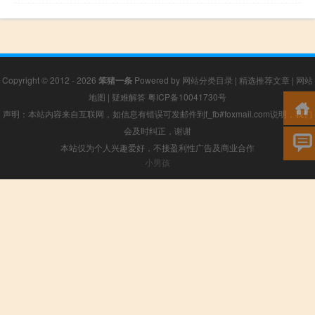
Copyright © 2012 - 2026
笨猪一条
Powered by
网站分类目录
|
精选推荐文章
|
网站
地图
|
疑难解答
粤ICP备10041730号
声明：本站内容来自互联网，如信息有错误可发邮件到f_fb#foxmail.com说明，我们
会及时纠正，谢谢
本站仅为个人兴趣爱好，不接盈利性广告及商业合作
小男孩