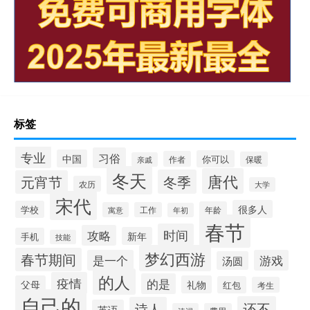
标签
专业
习俗
中国
你可以
作者
保暖
亲戚
冬天
唐代
冬季
元宵节
农历
大学
宋代
很多人
学校
年龄
寓意
工作
年初
春节
时间
攻略
新年
手机
技能
梦幻西游
春节期间
是一个
游戏
汤圆
的人
疫情
的是
父母
礼物
红包
考生
自己的
还不
诗人
英语