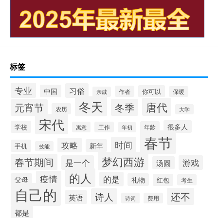
标签
专业
习俗
中国
你可以
作者
保暖
亲戚
冬天
唐代
冬季
元宵节
农历
大学
宋代
很多人
学校
年龄
寓意
工作
年初
春节
时间
攻略
新年
手机
技能
梦幻西游
春节期间
是一个
游戏
汤圆
的人
疫情
的是
父母
礼物
红包
考生
自己的
还不
诗人
英语
诗词
费用
都是