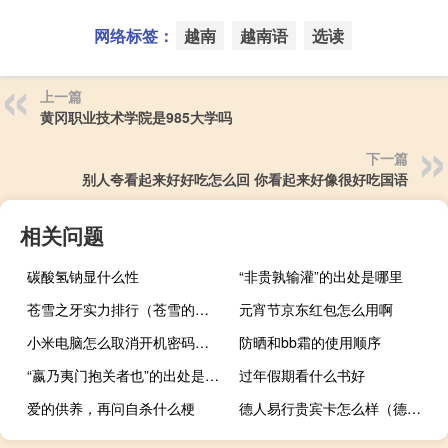
网络标签：
越南
越南语
选读
上一篇
黄冈职业技术学院是985大学吗
下一篇
别人夸看起来好好吃怎么回 你看起来好像很好吃国语
相关问题
碳酸氢钠显什么性
“非贵孰输灌”的出处是哪里
苍雪之牙实力排行（苍雪的世界）
元宵节京东红包怎么用啊
小米电脑怎么取消开机密码（怎么取消电脑的开机密码）
防晒和bb霜的使用顺序
“嬴乃夷门抱关者也”的出处是哪里
过年假期看什么书好
爱的供养，再问自杀什么梗
德人易行贵宾卡怎么样（德人易行贵宾卡）