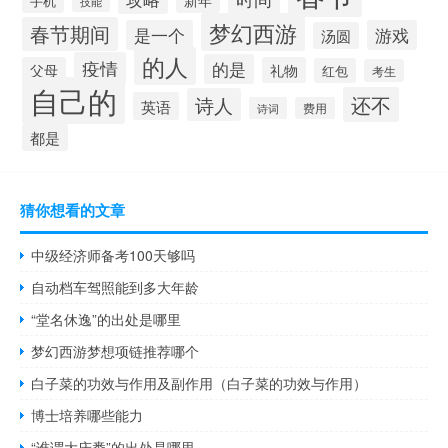
新年
手机
技能
梦幻西游
春节期间
是一个
游戏
汤圆
的人
疫情
的是
父母
礼物
红包
考生
自己的
还不
诗人
英语
诗词
费用
都是
猜你想看的文章
中级经济师备考100天够吗
自动档车驾照能到多大年龄
“堂名休逸”的出处是哪里
梦幻西游梦想项链推荐哪个
白子菜的功效与作用及副作用（白子菜的功效与作用）
博士培养哪些能力
“谁谓大庆赉”的出处是哪里