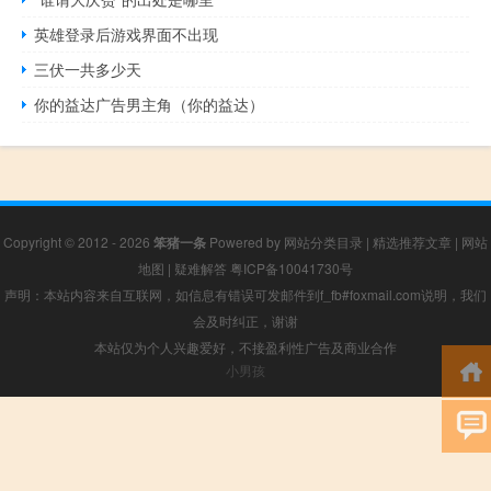
英雄登录后游戏界面不出现
三伏一共多少天
你的益达广告男主角（你的益达）
Copyright © 2012 - 2026
笨猪一条
Powered by
网站分类目录
|
精选推荐文章
|
网站
地图
|
疑难解答
粤ICP备10041730号
声明：本站内容来自互联网，如信息有错误可发邮件到f_fb#foxmail.com说明，我们
会及时纠正，谢谢
本站仅为个人兴趣爱好，不接盈利性广告及商业合作
小男孩