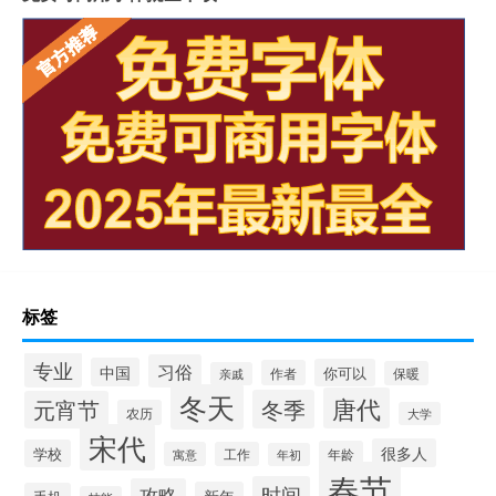
标签
专业
习俗
中国
你可以
作者
保暖
亲戚
冬天
唐代
冬季
元宵节
农历
大学
宋代
很多人
学校
年龄
寓意
工作
年初
春节
时间
攻略