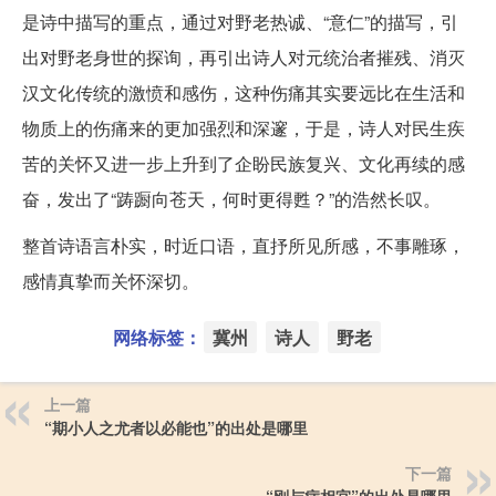
是诗中描写的重点，通过对野老热诚、“意仁”的描写，引
出对野老身世的探询，再引出诗人对元统治者摧残、消灭
汉文化传统的激愤和感伤，这种伤痛其实要远比在生活和
物质上的伤痛来的更加强烈和深邃，于是，诗人对民生疾
苦的关怀又进一步上升到了企盼民族复兴、文化再续的感
奋，发出了“踌蹰向苍天，何时更得甦？”的浩然长叹。
整首诗语言朴实，时近口语，直抒所见所感，不事雕琢，
感情真挚而关怀深切。
网络标签：
冀州
诗人
野老
上一篇
“期小人之尤者以必能也”的出处是哪里
下一篇