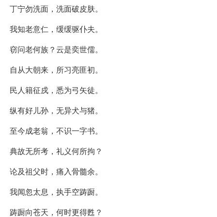
丁宁勿洗面，洗面破皮肤。
我知老意仁，缓缓驱仆夫。
窃问老何族？云是奕世儒。
自从大朝来，所习亮匪初。
民人籍征戍，悉为弓矢徒。
纵有好儿孙，无异犬与猪。
至今成老翁，不识一字书。
典故无所考，礼义何所拘？
论及祖父时，痛入骨髓余。
我闻忽太息，执手空踌蹰。
踌蹰向苍天，何时更得甦？