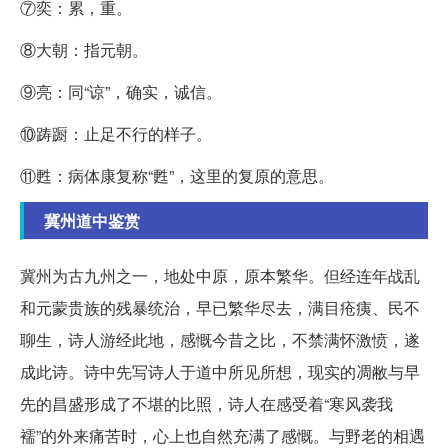
⑦奕：累，重。
⑧大朝：指元朝。
⑨亮：同“谅”，确实，诚信。
⑩踌蹰：止足不行的样子。
⑪甦：病体康复称“甦”，这里的复原的意思。
冀州道中鉴赏
冀州为古九州之一，地处中原，原本繁华。但经连年战乱
和元蒙贵族的残暴统治，早已繁华尽去，满目疮痍、民不
聊生，诗人游经此地，感慨今昔之比，不禁满怀激愤，遂
成此诗。诗中先写诗人于道中所见所想，现实的凋敝与早
先的昌盛形成了不堪的比照，诗人在感受着“寒风袭我
襦”的外来痛苦时，心上也自然充满了感慨。与野老的相遇