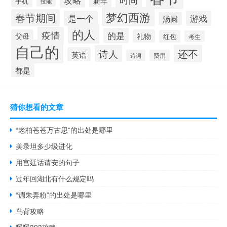
攻略
新年
手机
技能
梦幻西游
春节期间
是一个
游戏
汤圆
的人
疫情
的是
父母
礼物
红包
考生
自己的
还不
诗人
英语
诗词
费用
都是
猜你想看的文章
“老柏苍苍万古思”的出处是哪里
美录坦多少级进化
用宫廷话请安的句子
过年回湖北有什么规定吗
“调朱弄粉”的出处是哪里
鸟背攻略