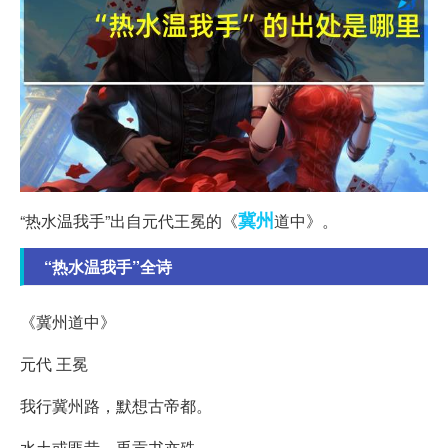
冀州
“热水温我手”出自元代王冕的《
道中》。
“热水温我手”全诗
《冀州道中》
元代 王冕
我行冀州路，默想古帝都。
水土或匪昔，禹贡书亦殊。