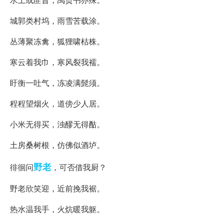
城郭类村坞，雨雪苦载涂。
丛薄聚冻禽，狐狸啸枯株。
寒云着我巾，寒风裂我襦。
盱衡一吐气，冻凌满髭须。
程程望烟火，道傍少人居。
小米无得买，浊醪无得酤。
土房桑树根，仿佛似酒垆。
野老
徘徊问
，可否借我厨？
野老欣笑迎，近前挽我裾。
热水温我手，火炕暖我躯。