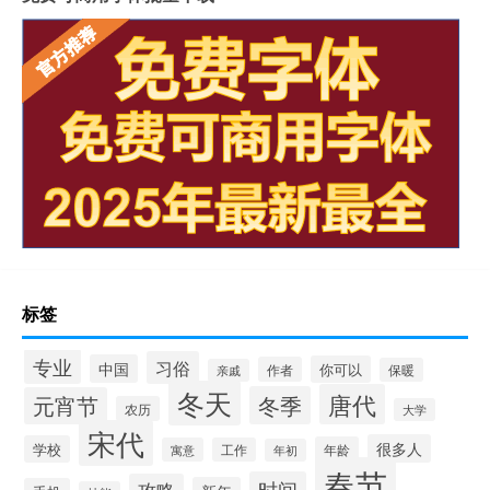
标签
专业
习俗
中国
你可以
作者
保暖
亲戚
冬天
唐代
冬季
元宵节
农历
大学
宋代
很多人
学校
年龄
寓意
工作
年初
春节
时间