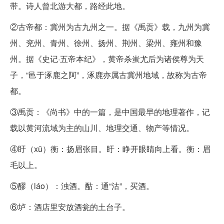
带。诗人曾北游大都，路经此地。
②古帝都：冀州为古九州之一。据《禹贡》载，九州为冀
州、兖州、青州、徐州、扬州、荆州、梁州、雍州和豫
州。据《史记·五帝本纪》，黄帝杀蚩尤后为诸侯尊为天
子，“邑于涿鹿之阿”，涿鹿亦属古冀州地域，故称为古帝
都。
③禹贡：《尚书》中的一篇，是中国最早的地理著作，记
载以黄河流域为主的山川、地理交通、物产等情况。
④盱（xū）衡：扬眉张目。盱：睁开眼睛向上看。衡：眉
毛以上。
⑤醪（láo）：浊酒。酤：通“沽”，买酒。
⑥垆：酒店里安放酒瓮的土台子。