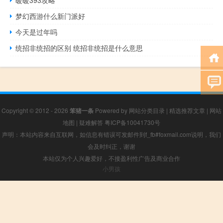
暖暖393攻略
梦幻西游什么新门派好
今天是过年吗
统招非统招的区别 统招非统招是什么意思
Copyright © 2012 - 2026
笨猪一条
Powered by
网站分类目录
|
精选推荐文章
|
网站
地图
|
疑难解答
粤ICP备10041730号
声明：本站内容来自互联网，如信息有错误可发邮件到f_fb#foxmail.com说明，我们
会及时纠正，谢谢
本站仅为个人兴趣爱好，不接盈利性广告及商业合作
小男孩