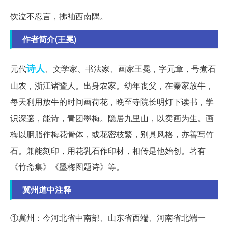
饮泣不忍言，拂袖西南隅。
作者简介(王冕)
诗人
元代
、文学家、书法家、画家王冕，字元章，号煮石
山农，浙江诸暨人。出身农家。幼年丧父，在秦家放牛，
每天利用放牛的时间画荷花，晚至寺院长明灯下读书，学
识深邃，能诗，青团墨梅。隐居九里山，以卖画为生。画
梅以胭脂作梅花骨体，或花密枝繁，别具风格，亦善写竹
石。兼能刻印，用花乳石作印材，相传是他始创。著有
《竹斋集》《墨梅图题诗》等。
冀州道中注释
①冀州：今河北省中南部、山东省西端、河南省北端一