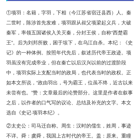
①项羽：名籍，字羽，下相（今江苏省宿迁县西）人。秦
二世时，陈涉首先发难，项羽跟从叔父项梁起义兵，大破
秦军，率领五国诸侯入关灭秦，分封王侯，自称“西楚霸
王”。后为刘邦所败，困于垓下，在乌江自杀。本纪：《史
记》的一种体例。按照年代先后，叙述历代帝王政迹。项
羽虽没有完成帝业，但在秦亡以后汉兴以前的过渡阶段
中，项羽实际上支配当时的政局，也代表当时的政权。正
如本文所说，“政由羽出，号为霸王，位虽不终，近古以来
未尝有也。”赞：文章最后的论赞部分。这里是作者在叙事
之后，以作者的口气写的议论、总结及补充的文字。本文
选自《史记·项羽本纪》。
②太史公：司马迁自称。周生：汉时的儒生，姓周，事迹
不详。舜：虞舜，我国上古时代的帝王。盖：原来。重瞳