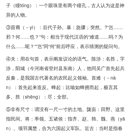
子（瞳tóng）：一个眼珠里有两个瞳孔，古人认为这是神
异的人物。
③苗裔（－yì）：后代子孙。暴：急骤；突然。?“岂……
邪？何……也？”句：相当于现代汉语的“难道……吗？为
什么……呢？”“岂”同“何”前后呼应，表示猜测的疑问句。
④夫：用在句首，表示阐发议论的语气。陈涉：名胜，字
涉，阳城（今河南省登封县东南）人，他同吴广首先起兵
反秦，是我国古代著名的农民起义领袖。首难（－nà
n）：首先起来造反。蜂起：比喻如蜂拥而起，极言其
多。胜（shēng）：尽；全部。
⑤非有尺寸：谓没有一尺一寸的土地。陇亩：田野。这里
指民间。将：率领。五诸侯：指齐、赵、韩、魏、燕（yā
n）。项羽属楚，合为六国起义军队。近古：当时是指春