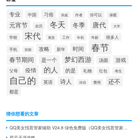
专业
习俗
中国
你可以
作者
保暖
亲戚
冬天
唐代
冬季
元宵节
农历
大学
宋代
很多人
学校
年龄
寓意
工作
年初
春节
时间
攻略
新年
手机
技能
梦幻西游
春节期间
是一个
游戏
汤圆
的人
疫情
的是
父母
礼物
红包
考生
自己的
还不
诗人
英语
诗词
费用
都是
猜你想看的文章
QQ美女找茬管家辅助 V24.8 绿色免费版（QQ美女找茬管家辅助 V24.8 绿色免费版功能简介）
咫尺天涯攻略