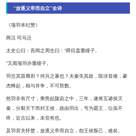
“放逐义帝而自立”全诗
《项羽本纪赞》
两汉 司马迁
太史公曰：吾闻之周生曰：“舜目盖重瞳子。
”又闻项羽亦重瞳子。
羽岂其苗裔邪？何兴之暴也？夫秦失其政，陈涉首难，豪
杰蜂起，相与并争，不可胜数。
然羽非有尺寸，乘势起陇亩之中，三年，遂将五诸侯灭
秦，分裂天下而封王侯，政由羽出，号为霸王，位虽不
终，近古以来，未尝有也。
及羽背关怀楚，放逐义帝而自立，怨王侯叛己，难矣。