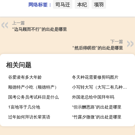
网络标签：
司马迁
本纪
项羽
上一篇
“边马顾而不行”的出处是哪里
下一篇
“然后得瞑些”的出处是哪里
相关问题
谷爱凌有多大年龄
冬天种花需要修剪吗图片
顺德特产小吃（顺德特产）
小写转大写（大写二有几种写法）
国考公务员考试科目是什么
外国老总给中国拜年吗
1亩地等于几分地
“但示酬恩路”的出处是哪里
过年如何拜访长辈英语
“竹露夕微微”的出处是哪里