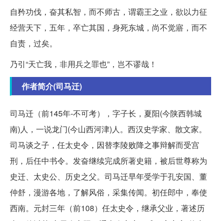
自矜功伐，奋其私智，而不师古，谓霸王之业，欲以力征
经营天下，五年，卒亡其国，身死东城，尚不觉寤，而不
自责，过矣。
乃引“天亡我，非用兵之罪也”，岂不谬哉！
作者简介(司马迁)
司马迁（前145年-不可考），字子长，夏阳(今陕西韩城
南)人，一说龙门(今山西河津)人。西汉史学家、散文家。
司马谈之子，任太史令，因替李陵败降之事辩解而受宫
刑，后任中书令。发奋继续完成所著史籍，被后世尊称为
史迁、太史公、历史之父。司马迁早年受学于孔安国、董
仲舒，漫游各地，了解风俗，采集传闻。初任郎中，奉使
西南。元封三年（前108）任太史令，继承父业，著述历