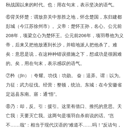
秋战国以来的时代。也：用在句末，表示坚决的语气。
⑥背关怀楚：谓放弃关中形胜之地，怀念楚国，东归建都
彭城（今江苏徐州市）。义帝：楚怀王孙，名心。公元前
208年，项梁立心为楚怀王。公元前206年，项羽尊他为义
帝，后来又把他放逐到长沙，并暗地派人把他杀了。难
矣：意思是说，在这种种错误措施之下，想成功是很困难
的。矣，用在句末，表示感叹的语气。
⑦矜（jīn）：夸耀。功伐：功勋。 奋：逞弄。谓：以为。
力征：武力征伐。经营：整顿，统治。东城：在今安徽省
定远县东南。寤：通“悟”。
⑧乃：却，反。引：援引。这里有借口、推托的意思。天
亡我：天要灭亡我。这两句是项羽自杀前说的话。“岂
不……哉”：相当于现代汉语的“难道不……吗！”反诘句，