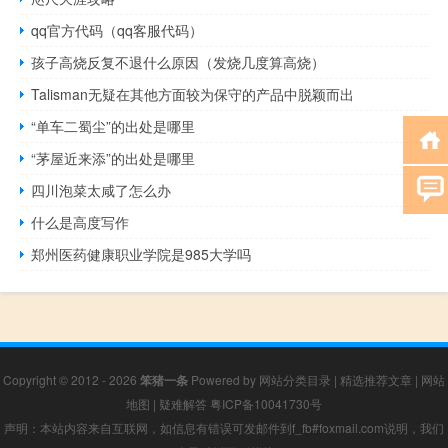
qq官方代码（qq客服代码）
孩子高烧反复不退什么原因（发烧几度算高烧）
Talisman无疑在其他方面较为保守的产品中脱颖而出
“单车二蜀尘”的出处是哪里
“茅屋近来添”的出处是哪里
四川泡菜太咸了怎么办
什么是高度写作
郑州医药健康职业学院是985大学吗
Copyright © 2012 - 2026
笨猪一条
Powered by
网站分类目录
|
精选推荐文章
|
网站
地图
|
疑难解答
粤ICP备10041730号
声明：本站内容来自互联网，如信息有错误可发邮件到f_fb#foxmail.com说明，我们