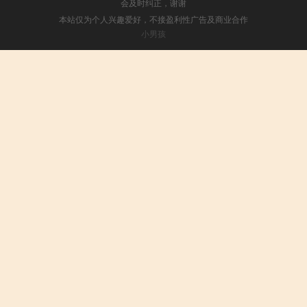
会及时纠正，谢谢
本站仅为个人兴趣爱好，不接盈利性广告及商业合作
小男孩