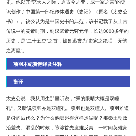
史。他以其“究天人之际，通古今之变，成一家之言”的史
识创作了中国第一部纪传体通史《史记》（原名《太史公
书》）。被公认为是中国史书的典范，该书记载了从上古
传说中的黄帝时期，到汉武帝元狩元年，长达3000多年的
历史，是“二十五史”之首，被鲁迅誉为“史家之绝唱，无韵
之离骚”。
项羽本纪赞翻译及注释
翻译
太史公说：我从周生那里听说，“舜的眼睛大概是双瞳
孔”，又听说项羽亦是双瞳孔。项羽也是双瞳人。项羽难道
是舜的后代么？为什么他崛起得这样迅猛呢？那秦王朝政
治差失、混乱的时候，陈涉首先发难反秦，一时间英雄豪