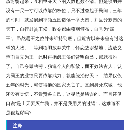
杰纷纷起来，互相争夺天下的人数也数不清。但是项羽并
没有一尺一寸可以依靠的权位，只不过奋起于民间，三年
的时间，就发展到率领五国诸侯一举灭秦，并且分割秦的
天下，自行封赏王侯，政令都由项羽颁布，自号为“霸
王”。虽然霸王之位并未维持到底，但近古以来未曾有过这
样的人物。 等到项羽放弃关中，怀恋故乡楚地，流放义
帝而自立为王，此时再抱怨王侯们背叛自己，那就很难
了。自己夸耀功劳，独逞个人的私欲，而不效法古人，认
为霸王的业绩只要依靠武力，就能统治好天下，结果仅仅
五年的时光，就使得他的国家灭亡了。直到身死东城，他
还没有觉悟，不肯责备自己，这显然是错误的。而且还借
口说“是上天要灭亡我，并不是我用兵的过错”，这难道不
是很荒谬吗?
注释