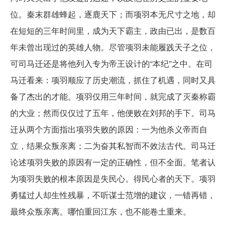
位。秦末群雄蜂起，逐鹿天下；而项羽本无尺寸之地，却
在短短的三年时间里，成为天下霸主，政由已出，是数百
年未曾出现过的英雄人物。尽管项羽未能履践天子之位，
可司马迁还是将他列入专为帝王设计的“本纪”之中。在司
马迁看来：项羽顺应了历史潮流，抓住了机遇，同时又具
备了杰出的才能。项羽仅用三年时间，就完成了灭秦称霸
的大业；然而仅仅过了五年，他便败在刘邦的手下。司马
迁从两个方面指出项羽失败的原因：一为他杀义帝而自
立，结果众叛亲离；二为奋其私智而不效法古代。司马迁
论述项羽失败的原因有一定的正确性，但不全面。笔者认
为项羽失败的根本原因是失民心。得民心者的天下。项羽
勇猛过人却生性残暴，不听谋士范增的建议，一错再错，
最终众叛亲离。哪怕重回江东，也不能卷土重来。