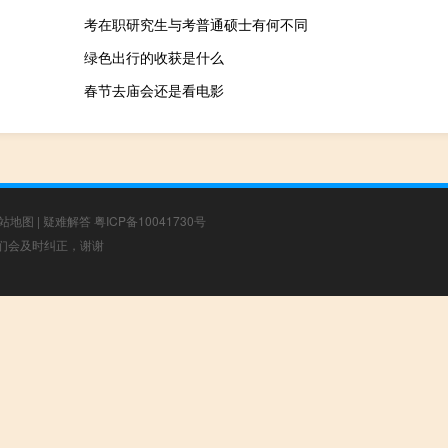
考在职研究生与考普通硕士有何不同
绿色出行的收获是什么
春节去庙会还是看电影
站地图
|
疑难解答
粤ICP备10041730号
，我们会及时纠正，谢谢