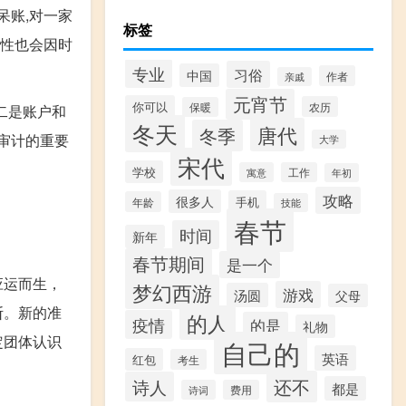
呆账,对一家
标签
要性也会因时
专业
习俗
中国
作者
亲戚
元宵节
你可以
农历
保暖
二是账户和
冬天
唐代
冬季
审计的重要
大学
宋代
学校
寓意
工作
年初
攻略
很多人
手机
年龄
技能
春节
时间
新年
春节期间
是一个
应运而生，
梦幻西游
游戏
汤圆
父母
断。新的准
的人
疫情
的是
礼物
定团体认识
自己的
英语
红包
考生
还不
诗人
都是
诗词
费用