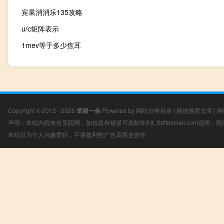
宾果消消乐135攻略
u/c矩阵表示
1mev等于多少焦耳
Copyright © 2012 - 2026
笨猪一条
Powered by
网站分类目录
|
精选推荐文章
|
网
声明：本站内容来自互联网，如信息有错误可发邮件到f_fb#foxmail.com说明
本站仅为个人兴趣爱好，不接盈利性广告及商业合作