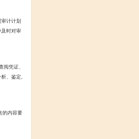
照审计计划
中及时对审
查阅凭证、
析、鉴定,
含的内容要