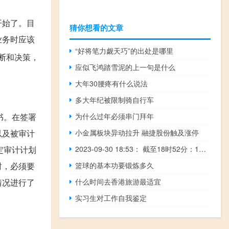
开始了。目
猜你想看的文章
业务时应该
“好将笔力觑天巧”的出处是哪里
断和决策，
应似飞鸿踏雪泥的上一句是什么
大年30腰疼有什么说法
多大年纪被限制骑自行车
书。在签署
为什么过年必须串门拜年
以及被审计
小金属板块异动拉升 融捷股份触及涨停
定审计计划
2023-09-30 18:53： 截至18时52分：1、卢龙站至北戴河站沈阳方向、秦皇岛站至孟姜站双向管制解除，车辆恢复正常通行。2、因车流量大，高速交警管制：玉田站至迁安站沈阳方向禁止货车通行。3、京哈高速（河北段）主线畅通，可正常通行。 ​​​
时，必须要
篮球的基本功要锻炼多久
情况进行了
什么时间去香港旅游最适宜
实习生对工作自我鉴定