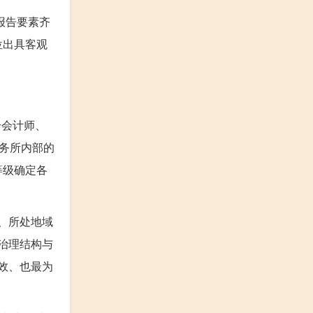
报告要素齐
位出具客观
册会计师、
务所内部的
等级确定各
、所处地域
治理结构与
效、也最为