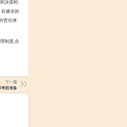
和决策时,
。在健全的
的责任体
理制度,合
下一篇
师考前准备