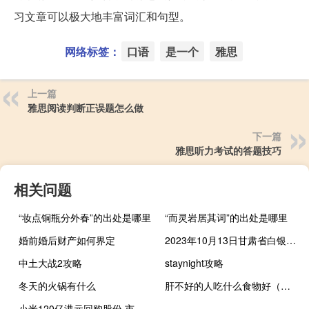
习文章可以极大地丰富词汇和句型。
网络标签：
口语
是一个
雅思
上一篇
雅思阅读判断正误题怎么做
下一篇
雅思听力考试的答题技巧
相关问题
“妆点铜瓶分外春”的出处是哪里
“而灵岩居其词”的出处是哪里
婚前婚后财产如何界定
2023年10月13日甘肃省白银市疫情大数据-今日/今天疫情全网搜索最新实时消息动态情况通知播报
中土大战2攻略
staynight攻略
冬天的火锅有什么
肝不好的人吃什么食物好（肝不好的人吃什么）
小米120亿港元回购股份 市值已缩水1个京东什么意思