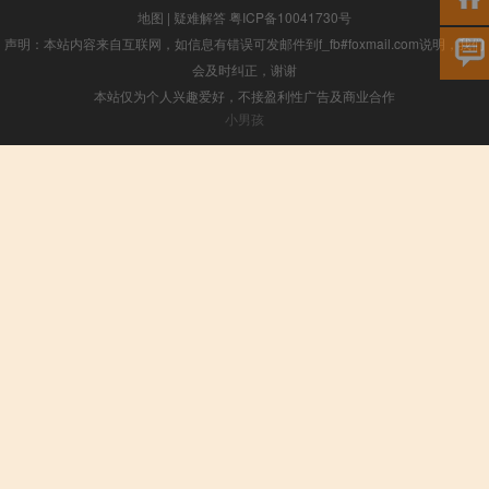
地图
|
疑难解答
粤ICP备10041730号
声明：本站内容来自互联网，如信息有错误可发邮件到f_fb#foxmail.com说明，我们
会及时纠正，谢谢
本站仅为个人兴趣爱好，不接盈利性广告及商业合作
小男孩