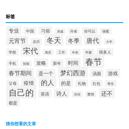
标签
专业
习俗
中国
你可以
作者
保暖
亲戚
冬天
唐代
冬季
元宵节
农历
大学
宋代
很多人
学校
年龄
寓意
工作
年初
春节
时间
攻略
新年
手机
技能
梦幻西游
春节期间
是一个
游戏
汤圆
的人
疫情
的是
父母
礼物
红包
考生
自己的
还不
诗人
英语
诗词
费用
都是
猜你想看的文章