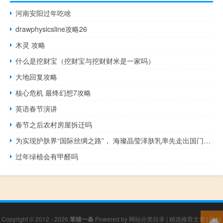
河南安阳过年吃啥
drawphysicsline攻略26
木灵 攻略
什么是挖财宝（挖财宝与挖财财米是一家吗）
大地回复攻略
核心危机 最终幻想7攻略
英语春节演讲
春节之后农村房屋拆迁吗
为实现护肤界“国际丝绸之路”， 海璨晶莹泽肤乳率先走出国门，领跑护肤界行业。
过年绿植会有甲醛吗
Copyright © 2012 - 2026
笨猪一条
Powered by
网站分类目录
|
精选推荐文章
|
网站