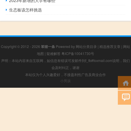
2023年新增的大学有哪些
生态板该怎样挑选
Copyright © 2012 - 2026
笨猪一条
Powered by
网站分类目录
|
精选推荐文章
|
网站
地图
|
疑难解答
粤ICP备10041730号
声明：本站内容来自互联网，如信息有错误可发邮件到f_fb#foxmail.com说明，我们
会及时纠正，谢谢
本站仅为个人兴趣爱好，不接盈利性广告及商业合作
小男孩