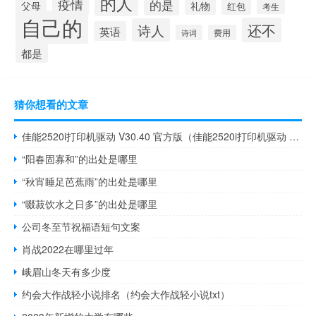
的人
疫情
的是
父母
礼物
红包
考生
自己的
还不
诗人
英语
诗词
费用
都是
猜你想看的文章
佳能2520i打印机驱动 V30.40 官方版（佳能2520i打印机驱动 V30.40 官方版功能简介）
“阳春固寡和”的出处是哪里
“秋宵睡足芭蕉雨”的出处是哪里
“啜菽饮水之日多”的出处是哪里
公司冬至节祝福语短句文案
肖战2022在哪里过年
峨眉山冬天有多少度
约会大作战轻小说排名（约会大作战轻小说txt）