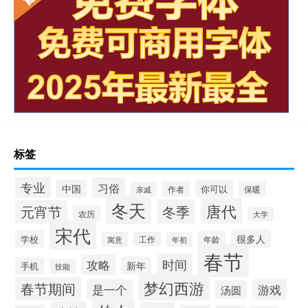
标签
专业
习俗
中国
你可以
作者
保暖
亲戚
冬天
唐代
冬季
元宵节
农历
大学
宋代
很多人
学校
年龄
寓意
工作
年初
春节
时间
攻略
新年
手机
技能
梦幻西游
春节期间
是一个
游戏
汤圆