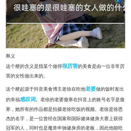
释义
很厉害
这个梗的含义是指某个做得
的美食是由一位非常厉
害的女性做出来的。
老婆
这个梗起源于抖音美食博主老徐在吃他
做的饭时发出
感叹词
的幸福
。老徐的老婆傲寒在抖音上的账号名字是傲
寒，她所有的作品都是拍摄老徐吃饭的视频。老徐是徐恩
杰的名字，是一位曾经在国家和国际健体健身大赛上获得
冠军的人，同时也是魔兽申驰健身房的老板，因此他能吃