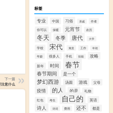
标签
专业
习俗
中国
作者
亲戚
元宵节
你可以
农历
保暖
冬天
唐代
冬季
大学
宋代
学校
寓意
工作
年初
攻略
很多人
手机
年龄
技能
春节
时间
新年
春节期间
是一个
下一篇
梦幻西游
游戏
汤圆
父母
要注意什么
的人
疫情
的是
礼物
自己的
英语
红包
考生
还不
诗人
都是
诗词
费用