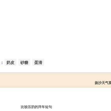
：
奶皮
砂糖
蛋清
扬沙天气
比较压韵的拜年短句