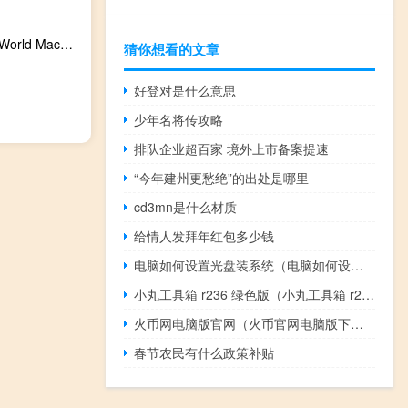
World Machine(游戏地形制作软件) V3.3026 中文汉化版（World Machine(游戏地形制作软件) V3.3026 中文汉化版功能简介）
猜你想看的文章
好登对是什么意思
少年名将传攻略
排队企业超百家 境外上市备案提速
“今年建州更愁绝”的出处是哪里
cd3mn是什么材质
给情人发拜年红包多少钱
电脑如何设置光盘装系统（电脑如何设置光驱启动）
小丸工具箱 r236 绿色版（小丸工具箱 r236 绿色版功能简介）
火币网电脑版官网（火币官网电脑版下载）
春节农民有什么政策补贴