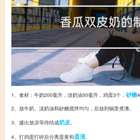
砂糖
1、食材：牛奶200毫升，淡奶油50毫升，鸡蛋3个，
2、放牛奶、淡奶油和砂糖搅拌均匀，后放到锅里煮沸。
奶皮
3、盛出放凉等待结成
。
蛋清
4、打鸡蛋打碎后分离蛋黄和
。