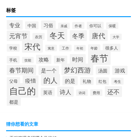
标签
专业
习俗
中国
你可以
作者
保暖
亲戚
冬天
唐代
冬季
元宵节
农历
大学
宋代
很多人
学校
年龄
寓意
工作
年初
春节
时间
攻略
新年
手机
技能
梦幻西游
春节期间
是一个
游戏
汤圆
的人
疫情
的是
父母
礼物
红包
考生
自己的
还不
诗人
英语
诗词
费用
都是
猜你想看的文章