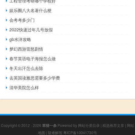
工程管理考研哪个学校好
娱乐圈八大名著什么梗
会考考多少门
2022快递过年几号放假
gb水浒攻略
梦幻西游雷怒剧情
春节英语电子海报怎么做
冬天出汗怎么去除
去英国读雅思需要多少学费
清华美院怎么样
Copyright © 2012 - 2026
笨猪一条
Powered by
网站分类目录
|
精选推荐文章
|
网站
地图
|
疑难解答
粤ICP备10041730号