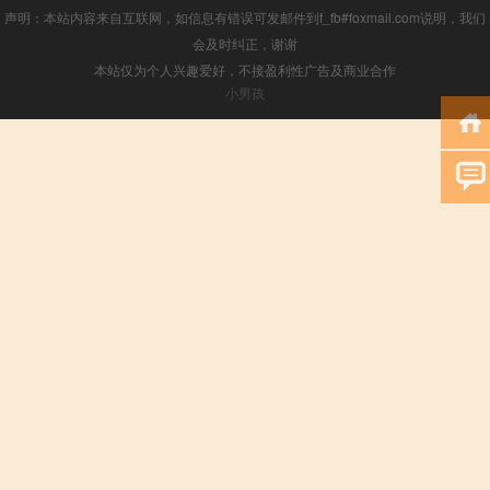
声明：本站内容来自互联网，如信息有错误可发邮件到f_fb#foxmail.com说明，我们
会及时纠正，谢谢
本站仅为个人兴趣爱好，不接盈利性广告及商业合作
小男孩