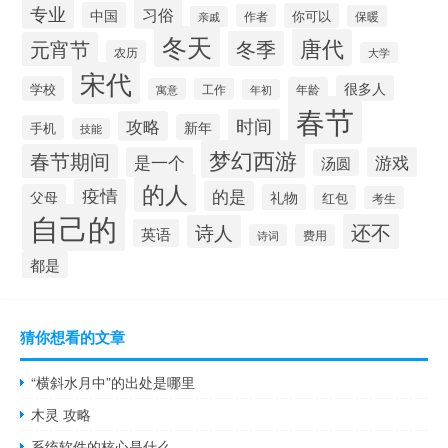
专业
习俗
中国
你可以
作者
保暖
亲戚
冬天
唐代
冬季
元宵节
农历
大学
宋代
很多人
学校
年龄
寓意
工作
年初
春节
时间
攻略
新年
手机
技能
梦幻西游
春节期间
是一个
游戏
汤圆
的人
疫情
的是
父母
礼物
红包
考生
自己的
还不
诗人
英语
诗词
费用
都是
猜你想看的文章
“横斜水月中”的出处是哪里
木灵 攻略
系统软件的核心是什么