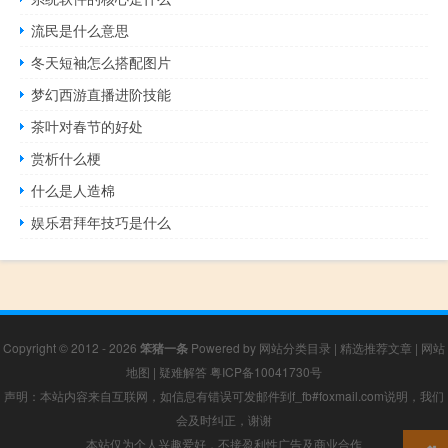
流民是什么意思
冬天短袖怎么搭配图片
梦幻西游直播进阶技能
茶叶对春节的好处
赏析什么梗
什么是人造棉
娱乐君拜年技巧是什么
Copyright © 2012 - 2026
笨猪一条
Powered by
网站分类目录
|
精选推荐文章
|
网站
地图
|
疑难解答
粤ICP备10041730号
声明：本站内容来自互联网，如信息有错误可发邮件到f_fb#foxmail.com说明，我们
会及时纠正，谢谢
本站仅为个人兴趣爱好，不接盈利性广告及商业合作