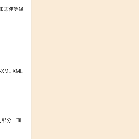
著 张志伟等译
XML XML
重要的部分，而