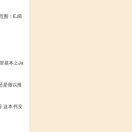
包含范围：EJB
 尽管基本上Ja
还是做以推
兆山等 这本书没