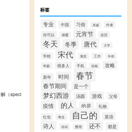
标签
专业
习俗
中国
作者
亲戚
元宵节
你可以
农历
保暖
冬天
唐代
冬季
大学
宋代
学校
寓意
工作
年初
攻略
很多人
手机
年龄
技能
春节
时间
新年
春节期间
是一个
梦幻西游
（speci
游戏
汤圆
父母
的人
。
疫情
的是
礼物
自己的
英语
红包
考生
还不
诗人
都是
诗词
费用