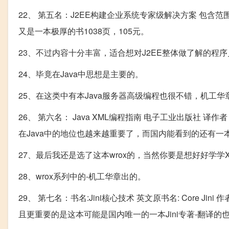
22、 第五名：J2EE构建企业系统专家级解决方案 包含范围：J2ee
又是一本极厚的书1038页，105元。
23、不过内容十分丰富，适合想对J2EE整体做了解的程
24、毕竟在Java中思想是主要的。
25、在这类中有本Java服务器高级编程也很不错，机工华章
26、 第六名： Java XML编程指南 电子工业出版社 译作者： [美]
在Java中的地位也越来越重要了，而国内能看到的还有一本中国电
27、最后我还是选了这本wrox的，当然你要是想好好学学
28、wrox系列中的-机工华章出的。
29、 第七名：书名:Jini核心技术 英文原书名: Core Jini 作者
且更重要的是这本可能是国内唯一的一本Jini专著-翻译的