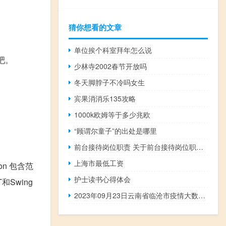
猜你想看的文章
单位挨个科室拜年怎么说
议吧。
少林寺2002春节开放吗
冬天脚脖子不冷吗女生
宾果消消乐135攻略
1000k欧姆等于多少兆欧
“顾谓尔童子”的出处是哪里
。
前台接待岗位职责 关于前台接待岗位职责的介绍
上海市最低工资
tion 包含范
护士读书心得体会
Swing
2023年09月23日云南省临沧市疫情大数据-今日/今天疫情全网搜索最新实时消息动态情况通知播报