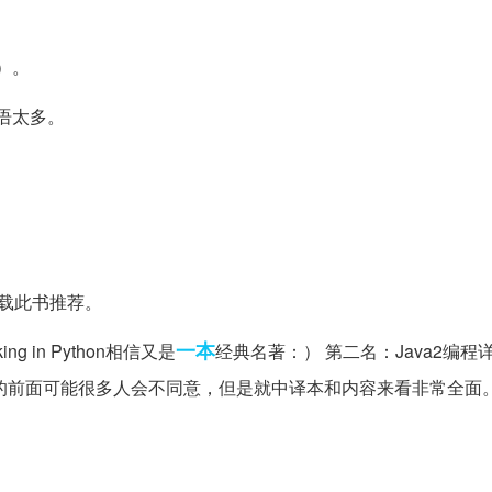
）。
术语太多。
载此书推荐。
一本
 in Python相信又是
经典名著：） 第二名：Java2编程详解
ore java2的前面可能很多人会不同意，但是就中译本和内容来看非常全面
。