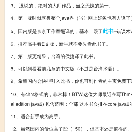
3、 没说的，绝对的大师作品，当之无愧的第一。
4、第一版时就享誉整个java界（当时网上好象也有人译了
此书
5、国内版是京京工作室翻译的，基本上毁了
--错误
6、推荐高手看E文版，新手就不要先看此书了。
7、第二版更精采，台湾的侯捷译了此书。
8、可以到看看前几章的中文版（不过是台湾术语）。
9、希望国内会快些引入此书，你也可到作者的主页免费下
10、有chm格式的，非常棒！BTW:这位大师最近在写Thinking
al edition java2) 包含范围：全部 这本书会排在c
11、适合新手成为高手。
12、虽然国内的价位高了些（150），但基本还是值得的