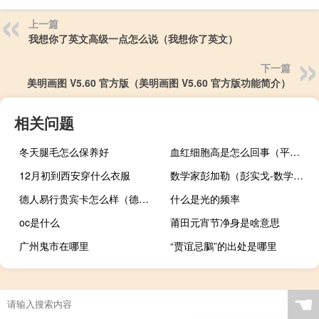
上一篇
我想你了英文高级一点怎么说（我想你了英文）
下一篇
美明画图 V5.60 官方版（美明画图 V5.60 官方版功能简介）
相关问题
冬天腿毛怎么保养好
血红细胞高是怎么回事（平均红细胞体积偏高是怎么回事）
12月初到西安穿什么衣服
数学家彭加勒（彭实戈-数学家介绍）
德人易行贵宾卡怎么样（德人易行贵宾卡）
什么是光的频率
oc是什么
莆田元宵节净身是啥意思
广州鬼市在哪里
“贾谊忌鵩”的出处是哪里
☚