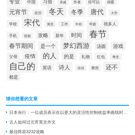
专业
习俗
中国
你可以
作者
保暖
亲戚
冬天
唐代
冬季
元宵节
农历
大学
宋代
很多人
学校
年龄
寓意
工作
年初
春节
时间
攻略
新年
手机
技能
梦幻西游
春节期间
是一个
游戏
汤圆
的人
疫情
的是
父母
礼物
红包
考生
自己的
还不
诗人
英语
诗词
费用
都是
猜你想看的文章
日本央行：一位成员表示在以更大的灵活性控制收益率曲线时重要的是尽可能由市场决定利率防止利率大幅波动
古人如何过元宵英文作文
最佳阵容3232攻略