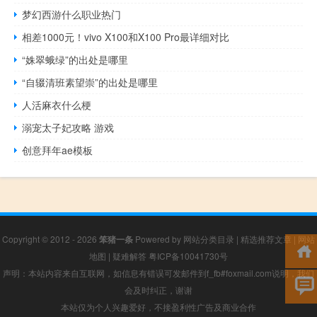
梦幻西游什么职业热门
相差1000元！vivo X100和X100 Pro最详细对比
“姝翠蛾绿”的出处是哪里
“自辍清班素望崇”的出处是哪里
人活麻衣什么梗
溺宠太子妃攻略 游戏
创意拜年ae模板
Copyright © 2012 - 2026
笨猪一条
Powered by
网站分类目录
|
精选推荐文章
|
网站
地图
|
疑难解答
粤ICP备10041730号
声明：本站内容来自互联网，如信息有错误可发邮件到f_fb#foxmail.com说明，我们
会及时纠正，谢谢
本站仅为个人兴趣爱好，不接盈利性广告及商业合作