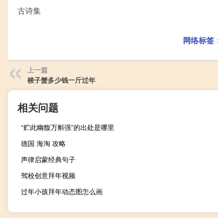
古诗集
网络标签
上一篇
梭子蟹多少钱一斤过年
相关问题
“贮此幽馥万斛强”的出处是哪里
德国 海淘 攻略
声律启蒙经典句子
驾校创意拜年视频
过年小孩拜年动态图怎么画