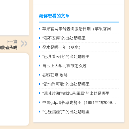
猜你想看的文章
苹果官网串号查询激活日期（苹果官网串号查询）
“寝不安席”的出处是哪里
下一篇
癸水是哪一年（葵水）
妇能磕头吗
“已具看云眼”的出处是哪里
自己上大学元宵节怎么过
吞噬苍穹 攻略
“遗句尚可歌”的出处是哪里
“观其过湘为赋以吊屈原”的出处是哪里
中国gdp增长率走势图（1991年到2009年来中国的个年GDP是多少 及增长率）
“心疑蹈虚宇”的出处是哪里