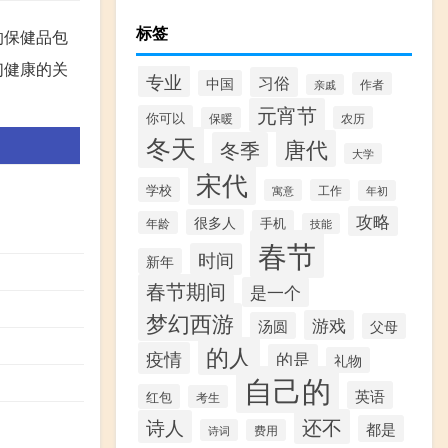
标签
的保健品包
们健康的关
专业
习俗
中国
作者
亲戚
元宵节
你可以
农历
保暖
冬天
唐代
冬季
大学
宋代
学校
寓意
工作
年初
攻略
很多人
手机
年龄
技能
春节
时间
新年
春节期间
是一个
梦幻西游
游戏
汤圆
父母
的人
疫情
的是
礼物
自己的
英语
红包
考生
还不
诗人
都是
诗词
费用