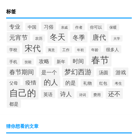
标签
专业
习俗
中国
你可以
作者
保暖
亲戚
冬天
唐代
冬季
元宵节
农历
大学
宋代
很多人
学校
年龄
寓意
工作
年初
春节
时间
攻略
新年
手机
技能
梦幻西游
春节期间
是一个
游戏
汤圆
的人
疫情
的是
父母
礼物
红包
考生
自己的
还不
诗人
英语
诗词
费用
都是
猜你想看的文章