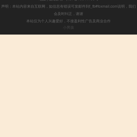
声明：本站内容来自互联网，如信息有错误可发邮件到f_fb#foxmail.com说明，我们
会及时纠正，谢谢
本站仅为个人兴趣爱好，不接盈利性广告及商业合作
小男孩