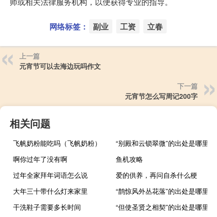
师或相关法律服务机构，以便获得专业的指导。
网络标签：
副业
工资
立春
上一篇
元宵节可以去海边玩吗作文
下一篇
元宵节怎么写周记200字
相关问题
飞帆奶粉能吃吗（飞帆奶粉）
“别殿和云锁翠微”的出处是哪里
啊你过年了没有啊
鱼机攻略
过年全家拜年词语怎么说
爱的供养，再问自杀什么梗
大年三十带什么灯来家里
“鹊惊风外丛花落”的出处是哪里
干洗鞋子需要多长时间
“但使圣贤之相契”的出处是哪里