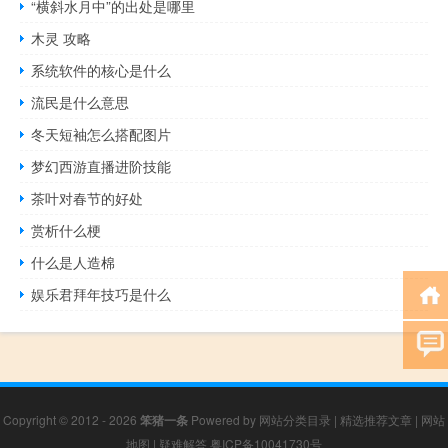
“横斜水月中”的出处是哪里
木灵 攻略
系统软件的核心是什么
流民是什么意思
冬天短袖怎么搭配图片
梦幻西游直播进阶技能
茶叶对春节的好处
赏析什么梗
什么是人造棉
娱乐君拜年技巧是什么
Copyright © 2012 - 2026
笨猪一条
Powered by
网站分类目录
|
精选推荐文章
|
网站
地图
|
疑难解答
粤ICP备10041730号