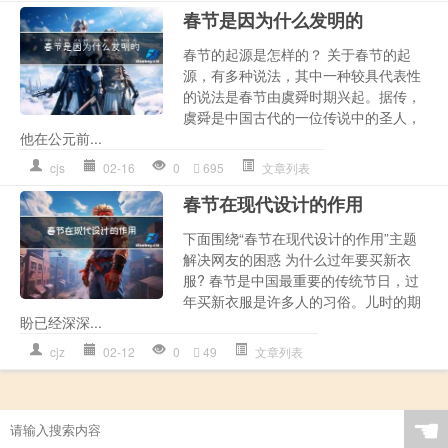
春节是因为什么发明的
春节的起源是怎样的？ 关于春节的起
源，有多种说法，其中一种较具代表性
的说法是春节由虞舜时期兴起。据传，
虞舜是中国古代的一位传说中的圣人，
他在公元前...
cjs
02-16
0
695
文章列表
春节在现代设计的作用
下面围绕“春节在现代设计的作用”主题
解决网友的困惑 为什么过年要买新衣
服? 春节是中国最重要的传统节日，过
年买新衣服是许多人的习俗。儿时的期
盼已经深深...
cjz
02-12
0
49
文章列表
☚