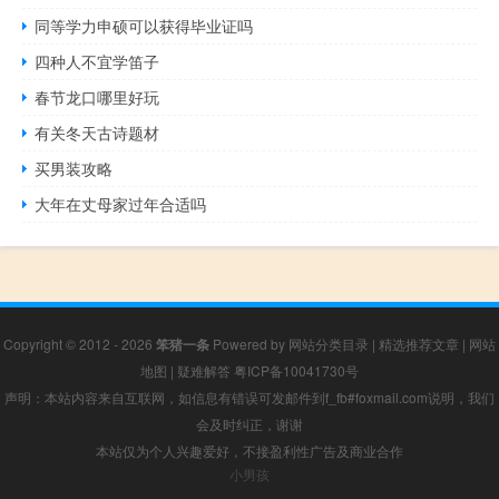
同等学力申硕可以获得毕业证吗
四种人不宜学笛子
春节龙口哪里好玩
有关冬天古诗题材
买男装攻略
大年在丈母家过年合适吗
Copyright © 2012 - 2026
笨猪一条
Powered by
网站分类目录
|
精选推荐文章
|
网站
地图
|
疑难解答
粤ICP备10041730号
声明：本站内容来自互联网，如信息有错误可发邮件到f_fb#foxmail.com说明，我们
会及时纠正，谢谢
本站仅为个人兴趣爱好，不接盈利性广告及商业合作
小男孩