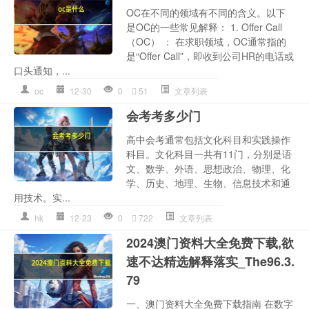
OC在不同的领域有不同的含义。以下
是OC的一些常见解释： 1. Offer Call
（OC） ： 在求职领域，OC通常指的
是“Offer Call”，即收到公司HR的电话或
口头通知，...
oc
12-30
0
51
文章列表
会考考多少门
高中会考通常包括文化科目和实践操作
科目。文化科目一共有11门，分别是语
文、数学、外语、思想政治、物理、化
学、历史、地理、生物、信息技术和通
用技术。实...
hk
12-23
0
722
文章列表
2024澳门资料大全免费下载,欲
速不达精选解释落实_The96.3.
79
一、澳门资料大全免费下载指南 在数字