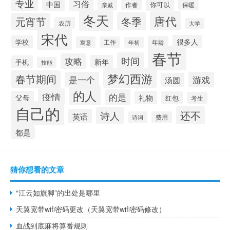
专业
习俗
中国
你可以
作者
保暖
亲戚
冬天
唐代
冬季
元宵节
农历
大学
宋代
很多人
学校
年龄
寓意
工作
年初
春节
时间
攻略
新年
手机
技能
梦幻西游
春节期间
是一个
游戏
汤圆
的人
疫情
的是
父母
礼物
红包
考生
自己的
还不
诗人
英语
诗词
费用
都是
猜你想看的文章
“江云如旗脚”的出处是哪里
天翼宽带wifi密码更改（天翼宽带wifi密码修改）
血战到底麻将算番规则