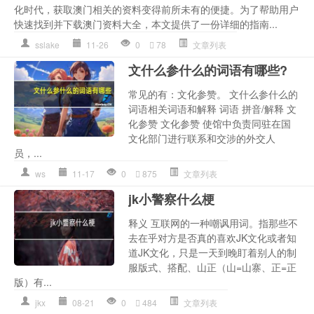
化时代，获取澳门相关的资料变得前所未有的便捷。为了帮助用户
快速找到并下载澳门资料大全，本文提供了一份详细的指南...
sslake
11-26
0
78
文章列表
文什么参什么的词语有哪些?
常见的有：文化参赞。 文什么参什么的
词语相关词语和解释 词语 拼音/解释 文
化参赞 文化参赞 使馆中负责同驻在国
文化部门进行联系和交涉的外交人
员，...
ws
11-17
0
875
文章列表
jk小警察什么梗
释义 互联网的一种嘲讽用词。指那些不
去在乎对方是否真的喜欢JK文化或者知
道JK文化，只是一天到晚盯着别人的制
服版式、搭配、山正（山=山寨、正=正
版）有...
jkx
08-21
0
484
文章列表