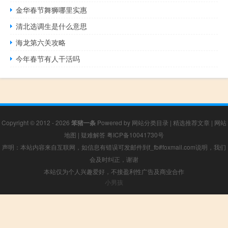
金华春节舞狮哪里实惠
清北选调生是什么意思
海龙第六关攻略
今年春节有人干活吗
Copyright © 2012 - 2026
笨猪一条
Powered by
网站分类目录
|
精选推荐文章
|
网站
地图
|
疑难解答
粤ICP备10041730号
声明：本站内容来自互联网，如信息有错误可发邮件到f_fb#foxmail.com说明，我们
会及时纠正，谢谢
本站仅为个人兴趣爱好，不接盈利性广告及商业合作
小男孩