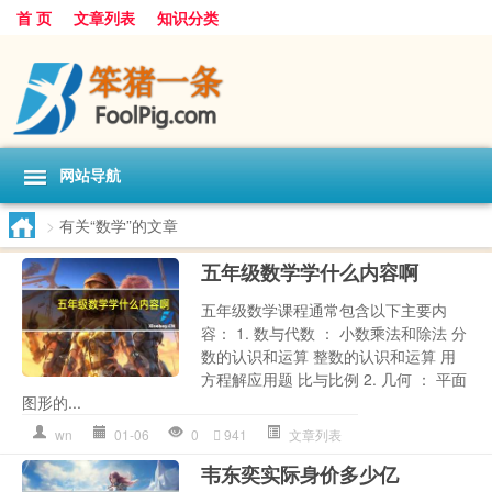
首 页
文章列表
知识分类
网站导航
>
有关“数学”的文章
五年级数学学什么内容啊
五年级数学课程通常包含以下主要内
容： 1. 数与代数 ： 小数乘法和除法 分
数的认识和运算 整数的认识和运算 用
方程解应用题 比与比例 2. 几何 ： 平面
图形的...
wn
01-06
0
941
文章列表
韦东奕实际身价多少亿