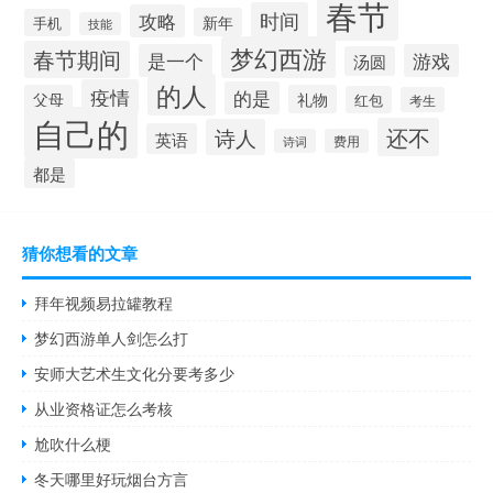
春节
时间
攻略
新年
手机
技能
梦幻西游
春节期间
是一个
游戏
汤圆
的人
疫情
的是
父母
礼物
红包
考生
自己的
还不
诗人
英语
诗词
费用
都是
猜你想看的文章
拜年视频易拉罐教程
梦幻西游单人剑怎么打
安师大艺术生文化分要考多少
从业资格证怎么考核
尬吹什么梗
冬天哪里好玩烟台方言