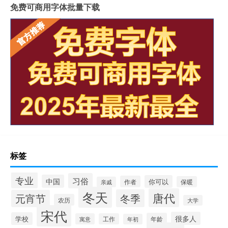
免费可商用字体批量下载
标签
专业
习俗
中国
你可以
作者
保暖
亲戚
冬天
唐代
冬季
元宵节
农历
大学
宋代
很多人
学校
年龄
寓意
工作
年初