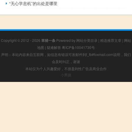
“无心学息机”的出处是哪里
Copyright © 2012 - 2026
笨猪一条
Powered by
网站分类目录
|
精选推荐文章
|
网站
地图
|
疑难解答
粤ICP备10041730号
声明：本站内容来自互联网，如信息有错误可发邮件到f_fb#foxmail.com说明，我们
会及时纠正，谢谢
本站仅为个人兴趣爱好，不接盈利性广告及商业合作
小男孩