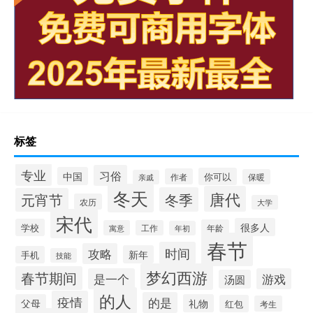
标签
专业
习俗
中国
你可以
作者
保暖
亲戚
冬天
唐代
冬季
元宵节
农历
大学
宋代
很多人
学校
年龄
寓意
工作
年初
春节
时间
攻略
新年
手机
技能
梦幻西游
春节期间
是一个
游戏
汤圆
的人
疫情
的是
父母
礼物
红包
考生