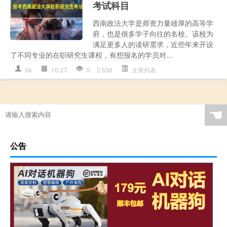
考试科目
西南政法大学是师资力量雄厚的高等学
府，也是很多学子向往的名校。该校为
满足更多人的读研需求，近些年来开设
了不同专业的在职研究生课程，有想报名的学员对...
bk
10-27
0
636
文章列表
☚
公告