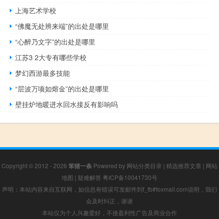
上海艺术学校
“佛魔无处辨来端”的出处是哪里
“心醉乃文字”的出处是哪里
江苏3 2大专有哪些学校
梦幻西游最多技能
“层波万顷如熔金”的出处是哪里
壁挂炉地暖进水回水接反有影响吗
Copyright © 2012 - 2026
笨猪一条
Powered by
网站分类目录
|
精选推荐文章
|
网站
地图
|
疑难解答
粤ICP备10041730号
声明：本站内容来自互联网，如信息有错误可发邮件到f_fb#foxmail.com说明，我们
会及时纠正，谢谢
本站仅为个人兴趣爱好，不接盈利性广告及商业合作