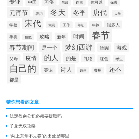
专业
习俗
中国
你可以
作者
保暖
亲戚
冬天
唐代
冬季
元宵节
农历
大学
宋代
很多人
学校
年龄
寓意
工作
年初
春节
时间
攻略
新年
手机
技能
梦幻西游
春节期间
是一个
游戏
汤圆
的人
疫情
的是
父母
礼物
红包
考生
自己的
还不
诗人
英语
诗词
费用
都是
猜你想看的文章
法定盈余公积必须要提取吗
子龙无双攻略
“两上东堂不见春”的出处是哪里