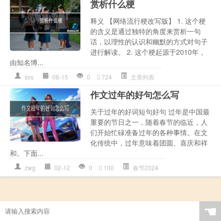
赏析什么梗
释义 【网络流行梗改写版】 1. 这个梗
的含义是通过独特的角度来赏析一句
话，以理性的认识和幽默的方式对句子
进行解读。 2. 这个梗起源于2010年，
由知名博...
sxs
08-15
0
724
文章列表
作文过年的好句怎么写
关于过年的好词短句好句 过年是中国最
重要的节日之一，随着春节的临近，人
们开始忙碌准备过年的各种事情。在文
化传统中，过年意味着团圆、喜庆和祥
和。下面...
zwg
02-12
0
100
春节2024
☚