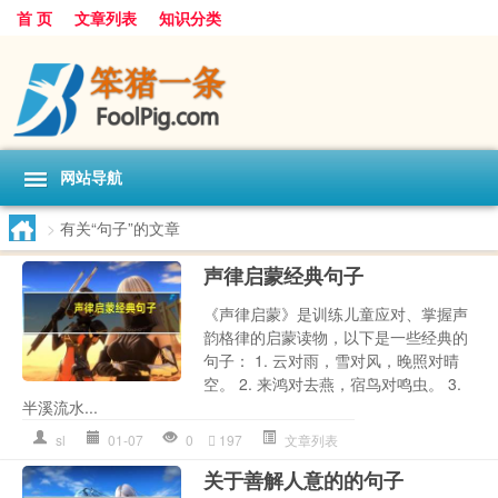
首 页
文章列表
知识分类
网站导航
>
有关“句子”的文章
声律启蒙经典句子
《声律启蒙》是训练儿童应对、掌握声
韵格律的启蒙读物，以下是一些经典的
句子： 1. 云对雨，雪对风，晚照对晴
空。 2. 来鸿对去燕，宿鸟对鸣虫。 3.
半溪流水...
sl
01-07
0
197
文章列表
关于善解人意的的句子