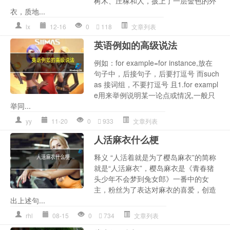
树木、庄稼和人，披上了一层金色的外
衣，质地...
lx
12-16
0
118
文章列表
英语例如的高级说法
例如：for example=for instance,放在
句子中，后接句子，后要打逗号 而such
as 接词组，不要打逗号 且1.for exampl
e用来举例说明某一论点或情况,一般只
举同...
yy
11-20
0
933
文章列表
人活麻衣什么梗
释义 “人活着就是为了樱岛麻衣”的简称
就是“人活麻衣”，樱岛麻衣是《青春猪
头少年不会梦到兔女郎》一番中的女
主，粉丝为了表达对麻衣的喜爱，创造
出上述句...
rhl
08-15
0
734
文章列表