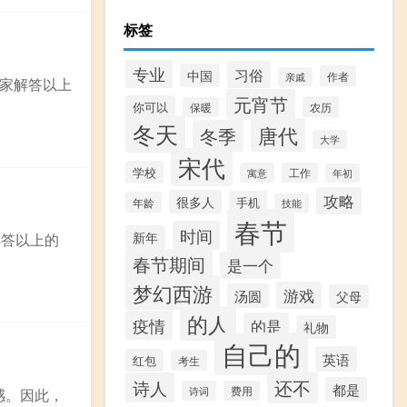
标签
专业
习俗
中国
作者
亲戚
家解答以上
元宵节
你可以
农历
保暖
冬天
唐代
冬季
大学
宋代
学校
寓意
工作
年初
攻略
很多人
手机
年龄
技能
春节
时间
新年
解答以上的
春节期间
是一个
梦幻西游
游戏
汤圆
父母
的人
疫情
的是
礼物
自己的
英语
红包
考生
还不
诗人
都是
诗词
费用
感。因此，