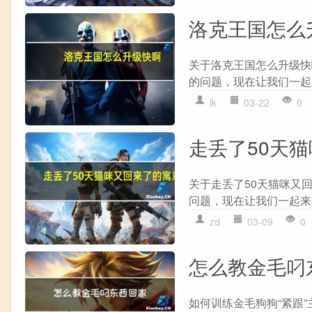
洛克王国怎么
关于洛克王国怎么升级快
的问题，现在让我们一起来
lk
03-22
0
走丢了50天
关于走丢了50天猫咪又
问题，现在让我们一起来看
zd
03-09
0
怎么教金毛叼
如何训练金毛狗狗“紧跟