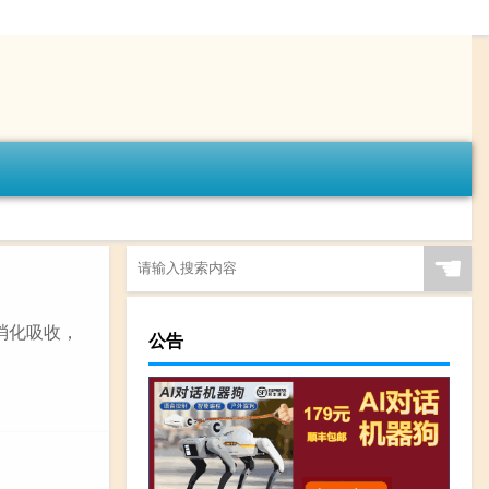
☚
消化吸收，
公告