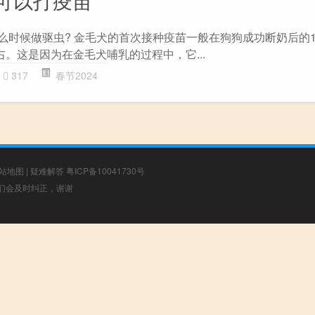
么时候做驱虫? 金毛犬的首次接种疫苗一般在狗狗成功断奶后的1
。这是因为在金毛犬哺乳的过程中，它...
317
春节2024
站地图
|
疑难解答
粤ICP备10041730号
，我们会及时纠正，谢谢