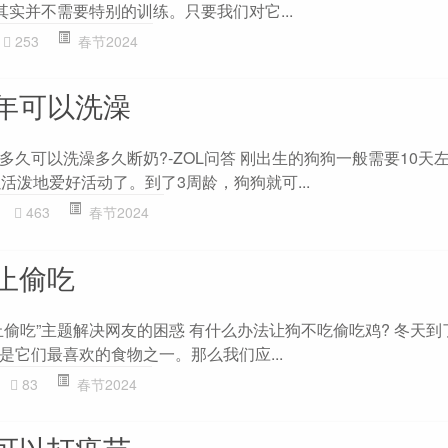
其实并不需要特别的训练。只要我们对它...
253
春节2024
年可以洗澡
久可以洗澡多久断奶?-ZOL问答 刚出生的狗狗一般需要10天
活泼地爱好活动了。到了3周龄，狗狗就可...
463
春节2024
止偷吃
止偷吃”主题解决网友的困惑 有什么办法让狗不吃偷吃鸡? 冬天到
是它们最喜欢的食物之一。那么我们应...
83
春节2024
可以打疫苗