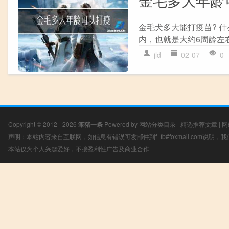
金毛犬多大能打疫苗? 什
内，也就是大约6周龄左右
jld
02-07
0
Copyright © 2012 - 2026
笨猪一条
Powered by
网站分类目录
|
精选推荐文章
|
网
声明：本站内容来自互联网，如信息有错误可发邮件到f_fb#foxmail.com说明
本站仅为个人兴趣爱好，不接盈利性广告及商业合作