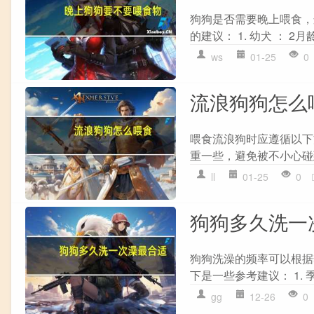
狗狗是否需要晚上喂食，
的建议： 1. 幼犬 ： 2
ws
01-25
0
流浪狗狗怎么
喂食流浪狗时应遵循以下
重一些，避免被不小心碰到或
ll
01-25
0
狗狗多久洗一
狗狗洗澡的频率可以根据
下是一些参考建议： 1. 
gg
12-26
0