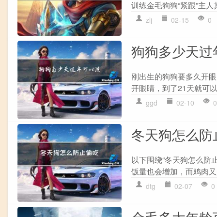
训练金毛狗狗“紧跟”主人
zlj
02-15
0
狗狗多少天过
刚出生的狗狗要多久开眼多
开眼睛，到了21天就可以
ggd
02-10
0
冬天狗怎么防
以下围绕“冬天狗怎么防
饭量也会增加，而鸡肉又
dtg
02-07
0
金毛多大年龄