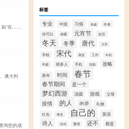
标签
专业
习俗
中国
作者
亲戚
：如“在……
元宵节
你可以
农历
保暖
冬天
唐代
冬季
大学
宋代
学校
寓意
工作
年初
攻略
很多人
手机
年龄
技能
春节
时间
新年
、澳大利
春节期间
是一个
梦幻西游
游戏
汤圆
父母
的人
疫情
的是
礼物
自己的
英语
红包
考生
还不
诗人
都是
诗词
费用
查询您的成