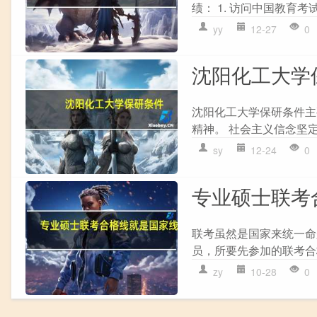
绩： 1. 访问中国教育考试网
yy
12-27
0
沈阳化工大学
沈阳化工大学保研条件主要
精神。 社会主义信念坚定
sy
12-24
0
专业硕士联考
联考虽然是国家来统一命
员，所要先参加的联考合
zy
10-28
0