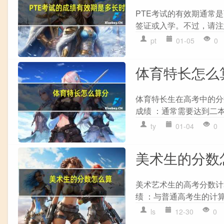
PTE考试的有效期通常
签证或入学。不过，请注
pt
01-05
0
体育特长怎么
体育特长生在高考中的分
成绩 ：通常需要达到二本
ty
01-04
0
美术生的分数
美术艺术生的高考分数计
绩 ：与普通高考生的计算
ls
12-30
0