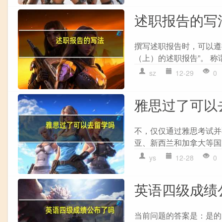
述职报告的写
撰写述职报告时，可以遵循
（上）的述职报告”。 称
sz
12-29
0
雅思过了可以
不，仅仅通过雅思考试并
亚、新西兰和加拿大等国
ys
12-28
0
英语四级成绩
当前问题的答案是：是的