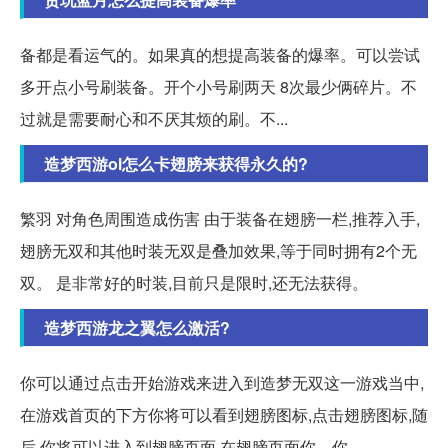
备都是看运气的。如果真的想提高装备的爆率。可以尝试
多开点小号刷装备。开个小号刷两天 8次最少俩碎片。不
过就是需要耐心和不厌其烦的刷。不...
造梦西游ol怎么卡翅膀来获得永久的?
繁羽 对角色周围造成伤害 由于装备在翅膀一栏,推荐入手,
翅膀无双和其他时装无双是叠加效果,等于同时拥有2个无
双。 是非常好的时装,目前只是限时,还无法获得。
造梦西游龙之翼怎么激活?
你可以通过点击开始游戏来进入到造梦无双这一游戏当中,
在游戏首页的下方你将可以看到翅膀图标,点击翅膀图标,随
后,你将可以进入到翅膀页面,在翅膀页面你... 你。