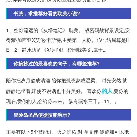
书荒，求推荐好看的耽美小说?
1、空灯流远的《灰塔笔记》 耽美,二战密码战背景设定,安
得蒙·加西亚X艾伦·卡斯特,主受第一人称。1V1,结局算是H
E。2、静水边的《岁月间》 校园耽美文,属于...
你摘抄过的最喜欢的句子，有哪些推荐?
陪你把岁月熬成清酒,陪你把孤夜熬成温柔。 时光安然,就
的人
静静地坐着,即使不说话也十分美好。 喜欢你
,要你的
现在,爱你的人,会给你未来。 纵有弱水三千,... 11、。
冒险岛圣晶使徒技能演示?
主要有以下5个技能:1、火之护佑:对 圣晶使 徒施加可以抵