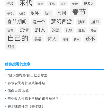
宋代
很多人
学校
年龄
寓意
工作
年初
春节
时间
攻略
新年
手机
技能
梦幻西游
春节期间
是一个
游戏
汤圆
的人
疫情
的是
父母
礼物
红包
考生
自己的
还不
诗人
英语
诗词
费用
都是
猜你想看的文章
“但示酬恩路”的出处是哪里
春节农民有什么政策补贴
偶像大师 攻略
营业收入是指不含税的销售额吗？
香水味道种类（香水味）