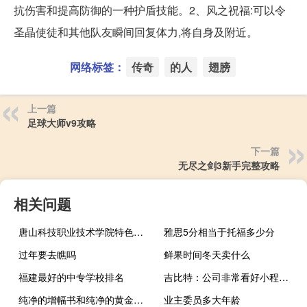
抗伤害和提高防御的一种护盾技能。2、风之祝福:可以令
圣晶使徒和其他队友瞬间回复体力,将自身及附近。
网络标签：
传奇
的人
翅膀
上一篇
足球大师v9攻略
下一篇
无尽之剑3新手完整攻略
相关问题
唐山科技职业技术学院特色专业建设点有哪些
雅思5分相当于托福多少分
过年要去瞧吗
鲜果时间冬天卖什么
福建最好的中专学校排名
吉比特：公司非常看好小程序游戏小程序今年有个很明显的红利期
纯净的增幅书和纯净的黄金增幅书的区别
业主委员多大年龄