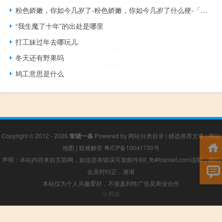
粉色娇嫩，你如今几岁了-粉色娇嫩，你如今几岁了什么梗-「鲸吼社区」
“我生魔了十年”的出处是哪里
打工妹过年去哪玩儿
冬天还有野果吗
鸠工意思是什么
Copyright © 2012 - 2026
笨猪一条
Powered by
网站分类目录
|
精选推荐文章
|
网站
地图
|
疑难解答
粤ICP备10041730号
声明：本站内容来自互联网，如信息有错误可发邮件到f_fb#foxmail.com说明，我们
会及时纠正，谢谢
本站仅为个人兴趣爱好，不接盈利性广告及商业合作
小男孩