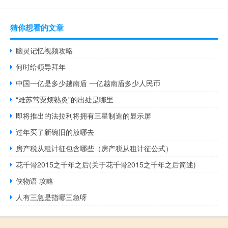
猜你想看的文章
幽灵记忆视频攻略
何时给领导拜年
中国一亿是多少越南盾 一亿越南盾多少人民币
“难苏莺粟烦熟灸”的出处是哪里
即将推出的法拉利将拥有三星制造的显示屏
过年买了新碗旧的放哪去
房产税从租计征包含哪些（房产税从租计征公式）
花千骨2015之千年之后(关于花千骨2015之千年之后简述)
侠物语 攻略
人有三急是指哪三急呀