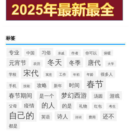
标签
专业
习俗
中国
你可以
作者
保暖
亲戚
冬天
唐代
冬季
元宵节
农历
大学
宋代
很多人
学校
年龄
寓意
工作
年初
春节
时间
攻略
新年
手机
技能
梦幻西游
春节期间
是一个
游戏
汤圆
的人
疫情
的是
父母
礼物
红包
考生
自己的
还不
诗人
英语
诗词
费用
都是