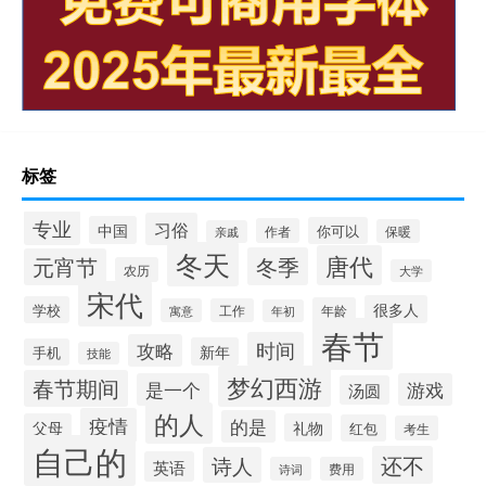
标签
专业
习俗
中国
你可以
作者
保暖
亲戚
冬天
唐代
冬季
元宵节
农历
大学
宋代
很多人
学校
年龄
寓意
工作
年初
春节
时间
攻略
新年
手机
技能
梦幻西游
春节期间
是一个
游戏
汤圆
的人
疫情
的是
父母
礼物
红包
考生
自己的
还不
诗人
英语
诗词
费用