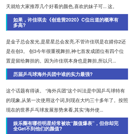
天就给大家推荐几个好看的颜色,喜欢的妹子可... 这。
如果，许佳琪去《创造营2020》C位出道的概率有
多高?
是金子总会发光,是星星总会发亮,不管许佳琪是在婧你2还
是在创3。 创3今年很重视舞担,神七首发成团位有四个位
置是留给舞担的。因为许佳琪本身也是舞担,所以只...
历届乒乓球海外兵团中谁的实力最强?
这个话题有得谈。 “海外兵团”这个叫法是中国乒乓球特有
的现象,从第一次使用这个词,到现在大约三十多年了。按照
现在的世界乒乓球发展形势来看,其实“海外使...
娱乐圈有哪些明星经常被吹“颜值爆表”，但你却完
全Get不到他们的颜值?