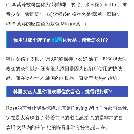
(1)李紫婷被粉丝称为“娘唧唧、豹北、米米粒(mimi li) 、拼
音少女、紫圆圆”。 (2)李紫婷的粉丝名是“咪糖、蜜糖”。
(3)李紫婷的应援色为紫色,Miugar紫... (。
韩国
你用过哪个牌子的
化妆品，感觉怎么样?
韩国女孩子皮肤之所以能够保持这么好,除了一些客观无法
改变的条件以外,还有很大原因是因为她们所使用的护肤
品。而在这些年来,韩国的护肤品一直处于大热的趋势。
韩国女艺人里你喜欢哪位的音色，觉得很好听?
Rosé的声音让我很惊艳,尤其是Playing With Fire那句高音,
实在是太有味道了!带着共鸣的磁性感觉,真的是非常的喜
欢!作为队内的主唱,她的嗓音非常有特性,是... 在。