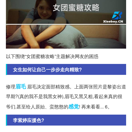
以下围绕“女团蜜糖攻略”主题解决网友的困惑
女生如何让自己一步步走向精致?
眉毛
修理
眉毛决定面部精致感。上面两张照片是黎姿出道
早期?(真的我不是我黑女神),眉毛又黑又粗,看起来真的很
感觉
爷们,甚至给人原始、蛮憨憨的
! 再来看看... 6。
李紫婷应援色?