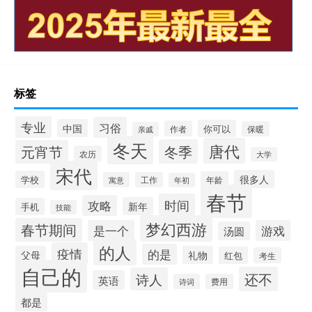
标签
专业
习俗
中国
你可以
作者
保暖
亲戚
冬天
唐代
冬季
元宵节
农历
大学
宋代
很多人
学校
年龄
寓意
工作
年初
春节
时间
攻略
新年
手机
技能
梦幻西游
春节期间
是一个
游戏
汤圆
的人
疫情
的是
父母
礼物
红包
考生
自己的
还不
诗人
英语
诗词
费用
都是