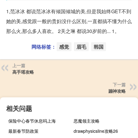
1,范冰冰 都说范冰冰有倾国倾城的美,但是我始终GET不到
她的美,感觉跟一般的贵妇没什么区别,一直都搞不懂为什么
那么火,那么多人喜欢。 2关之琳 都说30岁前的... 1。
网络标签：
感觉
眉毛
韩国
上一篇
高手瑶攻略
下一篇
蹦神攻略
相关问题
保险中心春节休息吗上海
恶魔领主攻略
最新春节防政策
drawphysicsline攻略26