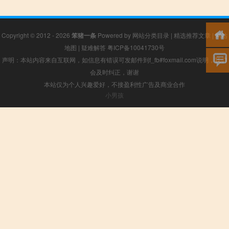
Copyright © 2012 - 2026
笨猪一条
Powered by
网站分类目录
|
精选推荐文章
|
网站
地图
|
疑难解答
粤ICP备10041730号
声明：本站内容来自互联网，如信息有错误可发邮件到f_fb#foxmail.com说明，我们
会及时纠正，谢谢
本站仅为个人兴趣爱好，不接盈利性广告及商业合作
小男孩