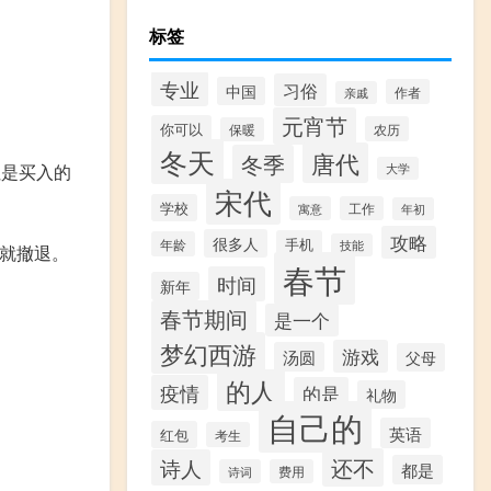
标签
专业
习俗
中国
作者
亲戚
元宵节
你可以
农历
保暖
冬天
唐代
冬季
红是买入的
大学
宋代
学校
寓意
工作
年初
攻略
很多人
手机
年龄
技能
高就撤退。
春节
时间
新年
春节期间
是一个
。
梦幻西游
游戏
汤圆
父母
的人
疫情
的是
礼物
自己的
英语
红包
考生
还不
诗人
都是
诗词
费用