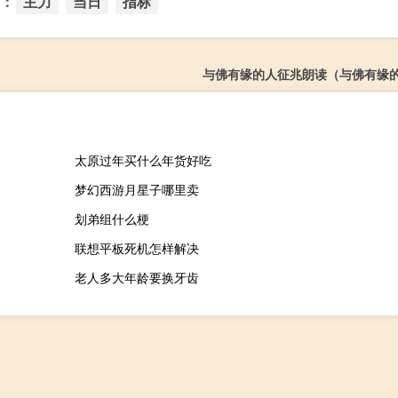
：
主力
当日
指标
与佛有缘的人征兆朗读（与佛有缘
太原过年买什么年货好吃
梦幻西游月星子哪里卖
划弟组什么梗
联想平板死机怎样解决
老人多大年龄要换牙齿