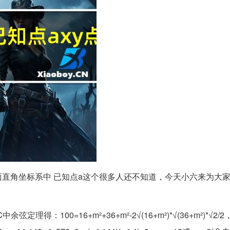
y，在平面直角坐标系中 已知点a这个很多人还不知道，今天小六来为大
弦定理得：100=16+m²+36+m²-2√(16+m²)*√(36+m²)*√2/2，(