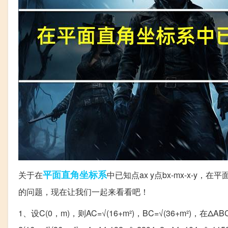
平面
直角
坐标系
关于在
中已知点ax y点bx-mx-x-
的问题，现在让我们一起来看看吧！
1、设C(0，m)，则AC=√(16+m²)，BC=√(36+m²)，在ΔABC中余