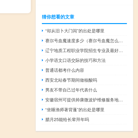
猜你想看的文章
“却从旧卜大门闾”的出处是哪里
赛尔号血魔速度多少（赛尔号血魔怎么打）
辽宁地质工程职业学院招生专业及最好的专业有哪些
小学语文口语交际的技巧和方法
普通话都考什么内容
西安北站春节期间做核酸吗
男友不带自己过年代表什么
安徽宿州可提供帅康微波炉维修服务地址在哪
“坐睡渔师著背蓬”的出处是哪里
腊月25能给长辈拜年吗