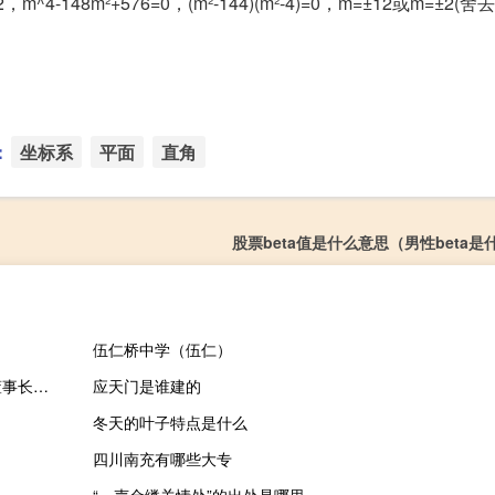
152，m^4-148m²+576=0，(m²-144)(m²-4)=0，m=±12或m=±2(舍
：
坐标系
平面
直角
股票beta值是什么意思（男性beta
伍仁桥中学（伍仁）
华大基因董事长--汪建的重要讲话（汪建-华大集团联合创始人兼董事长介绍）
应天门是谁建的
冬天的叶子特点是什么
四川南充有哪些大专
“一声金缕关情处”的出处是哪里