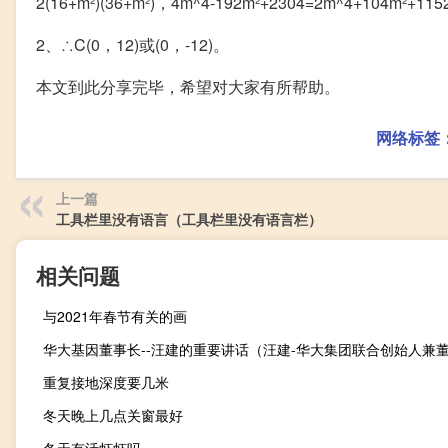
2(16+m²)(36+m²)，4m^4-192m²+2304=2m^4+104m²+1
2、∴C(0，12)或(0，-12)。
本文到此分享完毕，希望对大家有所帮助。
网络标签
上一篇
工具栏里没有语言（工具栏里没有语言栏）
相关问题
与2021年春节有关的画
重复接地深度要几米
冬天晚上几点关窗最好
冬天有活虾虾吗