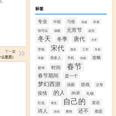
去)。
标签
专业
习俗
中国
作者
亲戚
元宵节
你可以
农历
保暖
冬天
唐代
冬季
大学
宋代
学校
寓意
工作
年初
下一篇
是什么意思）
攻略
很多人
手机
年龄
技能
春节
时间
新年
春节期间
是一个
梦幻西游
游戏
汤圆
父母
的人
疫情
的是
礼物
自己的
英语
红包
考生
还不
诗人
都是
诗词
费用