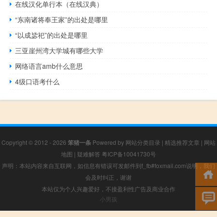
在线汉化单行本（在线汉典）
“东南诸将奉王家”的出处是哪里
“以成毖祀”的出处是哪里
三亚崖州湾大学城有哪些大学
网络语言amb什么意思
4级口语考什么
Copyright © 2012 - 2026
笨猪一条
Powered by
网站分类目录
|
精选推荐文章
|
网站
地图
|
疑难解答
粤ICP备10041730号
声明：本站内容来自互联网，如信息有错误可发邮件到f_fb#foxmail.com说明，我们
会及时纠正，谢谢
本站仅为个人兴趣爱好，不接盈利性广告及商业合作
小男孩