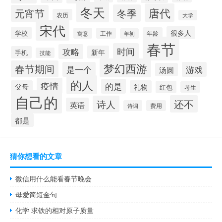
冬天
唐代
冬季
元宵节
农历
大学
宋代
很多人
学校
年龄
寓意
工作
年初
春节
时间
攻略
新年
手机
技能
梦幻西游
春节期间
是一个
游戏
汤圆
的人
疫情
的是
父母
礼物
红包
考生
自己的
还不
诗人
英语
诗词
费用
都是
猜你想看的文章
微信用什么能看春节晚会
母爱简短金句
化学 求铁的相对原子质量