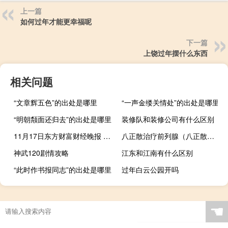
上一篇
如何过年才能更幸福呢
下一篇
上饶过年摆什么东西
相关问题
“文章辉五色”的出处是哪里
“一声金缕关情处”的出处是哪里
“明朝颒面还归去”的出处是哪里
装修队和装修公司有什么区别
11月17日东方财富财经晚报 附新闻联播
八正散治疗前列腺（八正散治前列腺炎几天见效）
神武120剧情攻略
江东和江南有什么区别
“此时作书报同志”的出处是哪里
过年白云公园开吗
☚