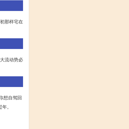
年初那样宅在
的大流动势必
你想自驾回
过年。