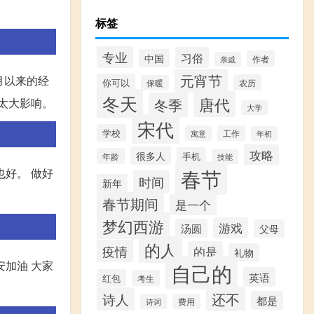
标签
专业
习俗
中国
作者
亲戚
元宵节
月以来的经
你可以
农历
保暖
冬天
唐代
太大影响。
冬季
大学
宋代
学校
寓意
工作
年初
攻略
很多人
手机
年龄
技能
春节
也好。 做好
时间
新年
春节期间
是一个
梦幻西游
游戏
汤圆
父母
的人
疫情
的是
礼物
安加油 大家
自己的
英语
红包
考生
还不
诗人
都是
诗词
费用