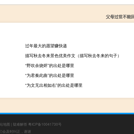
父母过世不能
过年最大的愿望赚快递
描写秋去冬来景色优美作文（描写秋去冬来的句子）
“野吹余烧烬”的出处是哪里
“为君奏此曲”的出处是哪里
“为文无出相如右”的出处是哪里
站地图
|
疑难解答
粤ICP备10041730号
，我们会及时纠正，谢谢