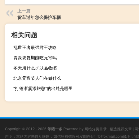
上一篇
货车过年怎么保护车辆
相关问题
乱世王者最强君王攻略
胃炎恢复期能吃元宵吗
冬天用什么护肤品收缩
北京元宵节人们在做什么
“打篷淅霎添旅愁”的出处是哪里
Copyright © 2012 - 2026
笨猪一条
Powered by
网站分类目录
|
精选推荐文章
|
网
声明：本站内容来自互联网，如信息有错误可发邮件到f_fb#foxmail.com说明