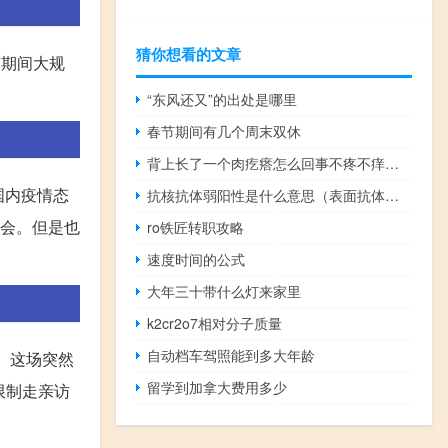
猜你想看的文章
节期间大规
“东风还又”的出处是哪里
春节期间有几个周末双休
背上长了一个肉疙瘩怎么回事不疼不痒（背上长了一个肉疙瘩怎么回事）
国内疫情态
抗核抗体弱阳性是什么意思（表面抗体弱阳性什么意思）
机会。但是也
ro铁匠转职攻略
速度时间的公式
大年三十带什么灯来家里
k2cr2o7相对分子质量
自动档车驾照能到多大年龄
。这场突然
留学到加拿大费用多少
限制走亲访