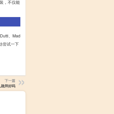
装，不仅能
tti、Mad
妨尝试一下
下一篇
人跪拜好吗