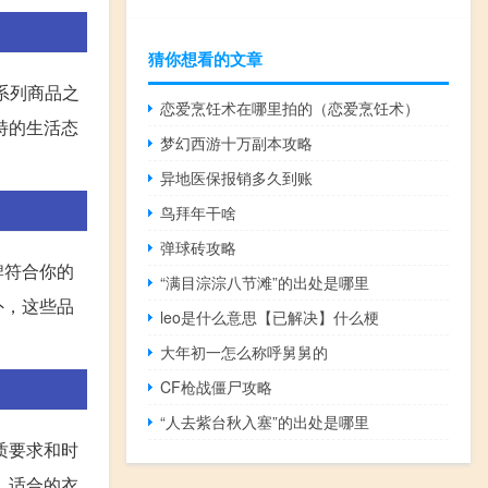
猜你想看的文章
下的系列商品之
恋爱烹饪术在哪里拍的（恋爱烹饪术）
特的生活态
梦幻西游十万副本攻略
异地医保报销多久到账
鸟拜年干啥
弹球砖攻略
牌符合你的
“满目淙淙八节滩”的出处是哪里
外，这些品
leo是什么意思【已解决】什么梗
大年初一怎么称呼舅舅的
CF枪战僵尸攻略
“人去紫台秋入塞”的出处是哪里
质要求和时
，适合的衣